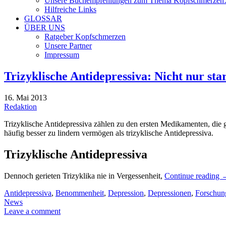
Unsere Buchempfehlungen zum Thema Kopfschmerze
Hilfreiche Links
GLOSSAR
ÜBER UNS
Ratgeber Kopfschmerzen
Unsere Partner
Impressum
Trizyklische Antidepressiva: Nicht nur star
16. Mai 2013
Redaktion
Trizyklische Antidepressiva zählen zu den ersten Medikamenten, die 
häufig besser zu lindern vermögen als trizyklische Antidepressiva.
Trizyklische Antidepressiva
Dennoch gerieten Trizyklika nie in Vergessenheit,
Continue reading
Antidepressiva
,
Benommenheit
,
Depression
,
Depressionen
,
Forschun
News
Leave a comment