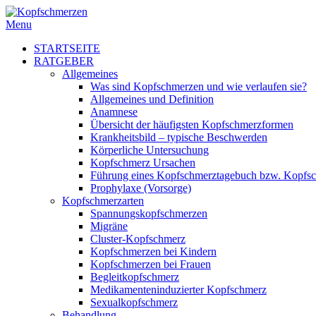
Menu
STARTSEITE
RATGEBER
Allgemeines
Was sind Kopfschmerzen und wie verlaufen sie?
Allgemeines und Definition
Anamnese
Übersicht der häufigsten Kopfschmerzformen
Krankheitsbild – typische Beschwerden
Körperliche Untersuchung
Kopfschmerz Ursachen
Führung eines Kopfschmerztagebuch bzw. Kopfs
Prophylaxe (Vorsorge)
Kopfschmerzarten
Spannungskopfschmerzen
Migräne
Cluster-Kopfschmerz
Kopfschmerzen bei Kindern
Kopfschmerzen bei Frauen
Begleitkopfschmerz
Medikamenteninduzierter Kopfschmerz
Sexualkopfschmerz
Behandlung