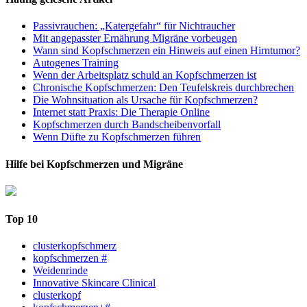
Passivrauchen: „Katergefahr“ für Nichtraucher
Mit angepasster Ernährung Migräne vorbeugen
Wann sind Kopfschmerzen ein Hinweis auf einen Hirntumor?
Autogenes Training
Wenn der Arbeitsplatz schuld an Kopfschmerzen ist
Chronische Kopfschmerzen: Den Teufelskreis durchbrechen
Die Wohnsituation als Ursache für Kopfschmerzen?
Internet statt Praxis: Die Therapie Online
Kopfschmerzen durch Bandscheibenvorfall
Wenn Düfte zu Kopfschmerzen führen
Hilfe bei Kopfschmerzen und Migräne
Top 10
clusterkopfschmerz
kopfschmerzen #
Weidenrinde
Innovative Skincare Clinical
clusterkopf