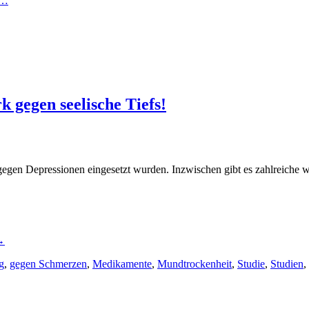
n…
k gegen seelische Tiefs!
gegen Depressionen eingesetzt wurden. Inzwischen gibt es zahlreiche 
→
g
,
gegen Schmerzen
,
Medikamente
,
Mundtrockenheit
,
Studie
,
Studien
,