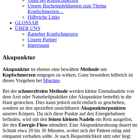
Tipps bei Kopfschmerzen
Unsere Buchempfehlungen zum Thema
Kopfschmerzen…
Hilfreiche Links
GLOSSAR
ÜBER UNS
Ratgeber Kopfschmerzen
Unsere Partner
Impressum
Akupunktur
Akupunktur
ist ebenso eine bewährte
Methode
um
Kopfschmerzen
entgegen zu wirken. Ganz besonders hilfreich ist
dieses Vorgehen bei
Migräne
.
Bei der
schmerzfreien Methode
werden kleine Einmalnadeln von
dem Arzt oder Naturheilpraktiker (der Akupunktur betreibt) in die
Haut gestochen. Dies kann jedoch nicht einfach so geschehen,
sondern an den speziellen unsichtbaren
Akupunkturpunkten
unseres Körpers. Da sich diese Punkte auf den Energiebahnen
befinden, wird mit den
feinen kleinen Nadeln
ein Reiz ausgelöst,
der den
Energie-Fluss
stimuliert. Eine Akupunktursitzung dauert im
Schnitt etwa 20 bis 30 Minuten, wobei sich der Patient ruhig und
entspannt verhalten sollte. Je nach Bequemlichkeit sitzt oder liegt