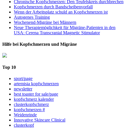
Chronische Kopfschmerzen: Den Teufelskreis durchbrechen
Kopfschmerzen durch Bandscheibenvorfall
Wenn der Arbeitsplatz schuld an Kopfschmerzen ist
Autogenes Training
Wochenend-Migräne bei Männern
Neue Therapiemöglichkeit für Migräne-Patienten in den
USA: Cerena Transcranial Magnetic Stimulator
Hilfe bei Kopfschmerzen und Migräne
Top 10
sport/page
artemisia kopfschmerzen
newsletter
best toaster for sale/page
kopfschmerz kalender
clusterkopfschmerz
kopfschmerzen #
Weidenrinde
Innovative Skincare Clinical
clusterkopf