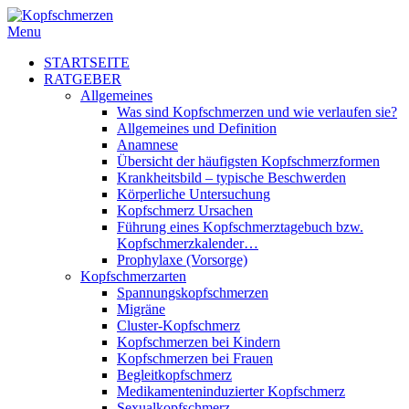
Menu
STARTSEITE
RATGEBER
Allgemeines
Was sind Kopfschmerzen und wie verlaufen sie?
Allgemeines und Definition
Anamnese
Übersicht der häufigsten Kopfschmerzformen
Krankheitsbild – typische Beschwerden
Körperliche Untersuchung
Kopfschmerz Ursachen
Führung eines Kopfschmerztagebuch bzw.
Kopfschmerzkalender…
Prophylaxe (Vorsorge)
Kopfschmerzarten
Spannungskopfschmerzen
Migräne
Cluster-Kopfschmerz
Kopfschmerzen bei Kindern
Kopfschmerzen bei Frauen
Begleitkopfschmerz
Medikamenteninduzierter Kopfschmerz
Sexualkopfschmerz