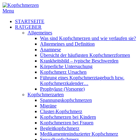
Menu
STARTSEITE
RATGEBER
Allgemeines
Was sind Kopfschmerzen und wie verlaufen sie?
Allgemeines und Definition
Anamnese
Übersicht der häufigsten Kopfschmerzformen
Krankheitsbild – typische Beschwerden
Körperliche Untersuchung
Kopfschmerz Ursachen
Führung eines Kopfschmerztagebuch bzw.
Kopfschmerzkalender…
Prophylaxe (Vorsorge)
Kopfschmerzarten
Spannungskopfschmerzen
Migräne
Cluster-Kopfschmerz
Kopfschmerzen bei Kindern
Kopfschmerzen bei Frauen
Begleitkopfschmerz
Medikamenteninduzierter Kopfschmerz
Sexualkopfschmerz