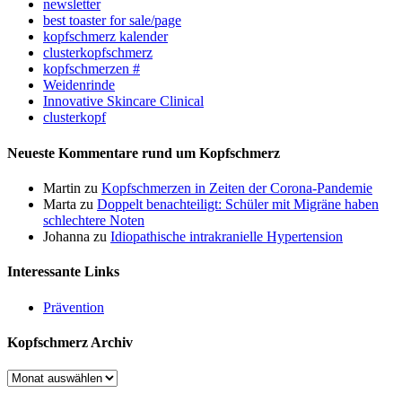
newsletter
best toaster for sale/page
kopfschmerz kalender
clusterkopfschmerz
kopfschmerzen #
Weidenrinde
Innovative Skincare Clinical
clusterkopf
Neueste Kommentare rund um Kopfschmerz
Martin
zu
Kopfschmerzen in Zeiten der Corona-Pandemie
Marta
zu
Doppelt benachteiligt: Schüler mit Migräne haben
schlechtere Noten
Johanna
zu
Idiopathische intrakranielle Hypertension
Interessante Links
Prävention
Kopfschmerz Archiv
Kopfschmerz
Archiv