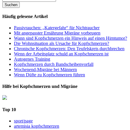
Häufig gelesene Artikel
Passivrauchen: „Katergefahr“ für Nichtraucher
Mit angepasster Ernährung Migräne vorbeugen
Wann sind Kopfschmerzen ein Hinweis auf einen Hirntumor?
Die Wohnsituation als Ursache für Kopfschmerzen?
Chronische Kopfschmerzen: Den Teufelskreis durchbrechen
Wenn der Arbeitsplatz schuld an Kopfschmerzen ist
Autogenes Training
Kopfschmerzen durch Bandscheibenvorfall
Wochenend-Migräne bei Männern
Wenn Düfte zu Kopfschmerzen führen
Hilfe bei Kopfschmerzen und Migräne
Top 10
sport/page
artemisia kopfschmerzen