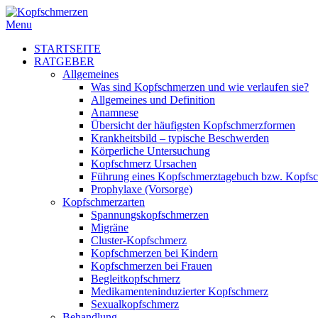
Menu
STARTSEITE
RATGEBER
Allgemeines
Was sind Kopfschmerzen und wie verlaufen sie?
Allgemeines und Definition
Anamnese
Übersicht der häufigsten Kopfschmerzformen
Krankheitsbild – typische Beschwerden
Körperliche Untersuchung
Kopfschmerz Ursachen
Führung eines Kopfschmerztagebuch bzw. Kopfs
Prophylaxe (Vorsorge)
Kopfschmerzarten
Spannungskopfschmerzen
Migräne
Cluster-Kopfschmerz
Kopfschmerzen bei Kindern
Kopfschmerzen bei Frauen
Begleitkopfschmerz
Medikamenteninduzierter Kopfschmerz
Sexualkopfschmerz
Behandlung