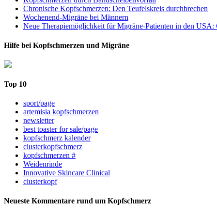
Chronische Kopfschmerzen: Den Teufelskreis durchbrechen
Wochenend-Migräne bei Männern
Neue Therapiemöglichkeit für Migräne-Patienten in den USA: 
Hilfe bei Kopfschmerzen und Migräne
Top 10
sport/page
artemisia kopfschmerzen
newsletter
best toaster for sale/page
kopfschmerz kalender
clusterkopfschmerz
kopfschmerzen #
Weidenrinde
Innovative Skincare Clinical
clusterkopf
Neueste Kommentare rund um Kopfschmerz