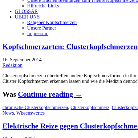
Unsere Buchempfehlungen zum Thema Kopfschmerze
Hilfreiche Links
GLOSSAR
ÜBER UNS
Ratgeber Kopfschmerzen
Unsere Partner
Impressum
Kopfschmerzarten: Clusterkopfschmerzen
16. September 2014
Redaktion
Clusterkopfschmerzen übertreffen andere Kopfschmerzformen in ihrer 
Cluster-Kopfschmerzen erkennen lassen und wie die Medizin dennoch 
Was
Continue reading
→
chronische Clusterkopfschmerzen
,
Clusterkopfschmerz
,
Clusterkopfs
News
,
Wissenswertes
Elektrische Reize gegen Clusterkopfschme