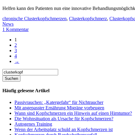
Helfen kann den Patienten nun eine innovative Behandlungsmöglichk
chronische Clusterkopfschmerzen
,
Clusterkopfschmerz
,
Clusterkopfs
News
1 Kommentar
1
2
3
4
→
Häufig gelesene Artikel
Passivrauchen: „Katergefahr“ für Nichtraucher
Mit angepasster Ernährung Migräne vorbeugen
Wann sind Kopfschmerzen ein Hinweis auf einen Hirntumor?
Die Wohnsituation als Ursache für Kopfschmerzen?
Autogenes Training
Wenn der Arbeitsplatz schuld an Kopfschmerzen ist
Kopfschmerzen durch Bandscheibenvorfall