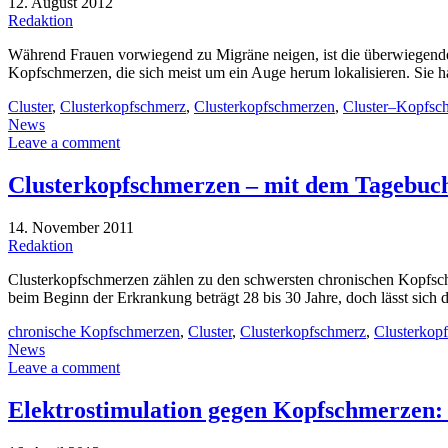
12. August 2012
Redaktion
Während Frauen vorwiegend zu Migräne neigen, ist die überwiegende
Kopfschmerzen, die sich meist um ein Auge herum lokalisieren. Sie 
Cluster
,
Clusterkopfschmerz
,
Clusterkopfschmerzen
,
Cluster–Kopfsc
News
Leave a comment
Clusterkopfschmerzen – mit dem Tagebuc
14. November 2011
Redaktion
Clusterkopfschmerzen zählen zu den schwersten chronischen Kopfsch
beim Beginn der Erkrankung beträgt 28 bis 30 Jahre, doch lässt sich
chronische Kopfschmerzen
,
Cluster
,
Clusterkopfschmerz
,
Clusterkop
News
Leave a comment
Elektrostimulation gegen Kopfschmerzen: 