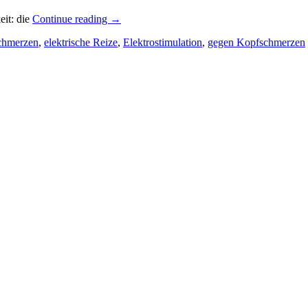
eit: die
Continue reading
→
chmerzen
,
elektrische Reize
,
Elektrostimulation
,
gegen Kopfschmerzen