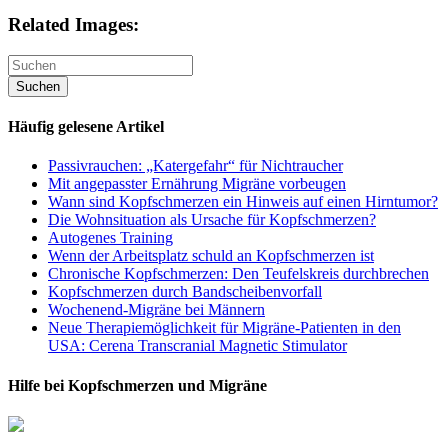
Related Images:
Häufig gelesene Artikel
Passivrauchen: „Katergefahr“ für Nichtraucher
Mit angepasster Ernährung Migräne vorbeugen
Wann sind Kopfschmerzen ein Hinweis auf einen Hirntumor?
Die Wohnsituation als Ursache für Kopfschmerzen?
Autogenes Training
Wenn der Arbeitsplatz schuld an Kopfschmerzen ist
Chronische Kopfschmerzen: Den Teufelskreis durchbrechen
Kopfschmerzen durch Bandscheibenvorfall
Wochenend-Migräne bei Männern
Neue Therapiemöglichkeit für Migräne-Patienten in den
USA: Cerena Transcranial Magnetic Stimulator
Hilfe bei Kopfschmerzen und Migräne