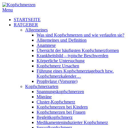
Menu
STARTSEITE
RATGEBER
Allgemeines
Was sind Kopfschmerzen und wie verlaufen sie?
Allgemeines und Definition
Anamnese
Übersicht der häufigsten Kopfschmerzformen
Krankheitsbild – typische Beschwerden
Körperliche Untersuchung
Kopfschmerz Ursachen
Führung eines Kopfschmerztagebuch bzw.
Kopfschmerzkalender…
Prophylaxe (Vorsorge)
Kopfschmerzarten
Spannungskopfschmerzen
Migräne
Cluster-Kopfschmerz
Kopfschmerzen bei Kindern
Kopfschmerzen bei Frauen
Begleitkopfschmerz
Medikamenteninduzierter Kopfschmerz
Sexualkopfschmerz