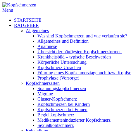
Menu
STARTSEITE
RATGEBER
Allgemeines
Was sind Kopfschmerzen und wie verlaufen sie?
Allgemeines und Definition
Anamnese
Übersicht der häufigsten Kopfschmerzformen
Krankheitsbild – typische Beschwerden
Körperliche Untersuchung
Kopfschmerz Ursachen
Führung eines Kopfschmerztagebuch bzw. Kopfs
Prophylaxe (Vorsorge)
Kopfschmerzarten
Spannungskopfschmerzen
Migräne
Cluster-Kopfschmerz
Kopfschmerzen bei Kindern
Kopfschmerzen bei Frauen
Begleitkopfschmerz
Medikamenteninduzierter Kopfschmerz
Sexualkopfschmerz
Behandlung