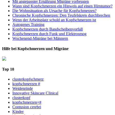
Mit angepasster Ernährung Migräne vorbeugen
Wann sind Kopfschmerzen ein Hinweis auf einen Hirntumor?
Die Wohnsituation als Ursache für Kopfschmerzen?
Chronische Kopfschmerzen: Den Teufelskreis durchbrechen
Wenn der Arbeitsplatz schuld an Kopfschmerzen ist
Autogenes Training
Kopfschmerzen durch Bandscheibenvorfall
Kopfschmerzen durch Funk und Elektrosmog
Wochenend-Migräne bei Männern
Hilfe bei Kopfschmerzen und Migräne
Top 10
clusterkopfschmerz
kopfschmerzen #
Weidenrinde
Innovative Skincare Clinical
clusterkopf
kopfschmerzen+#
Contusion cerebri
Kinder