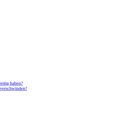
eitig haben?
e verschwinden?