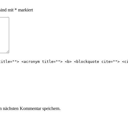
sind mit
*
markiert
title=""> <acronym title=""> <b> <blockquote cite=""> <c
n nächsten Kommentar speichern.