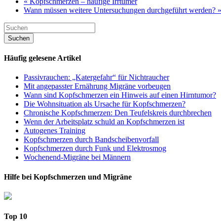
« Kopfschmerzen – häufige Irrtümer
Wann müssen weitere Untersuchungen durchgeführt werden? 
Häufig gelesene Artikel
Passivrauchen: „Katergefahr“ für Nichtraucher
Mit angepasster Ernährung Migräne vorbeugen
Wann sind Kopfschmerzen ein Hinweis auf einen Hirntumor?
Die Wohnsituation als Ursache für Kopfschmerzen?
Chronische Kopfschmerzen: Den Teufelskreis durchbrechen
Wenn der Arbeitsplatz schuld an Kopfschmerzen ist
Autogenes Training
Kopfschmerzen durch Bandscheibenvorfall
Kopfschmerzen durch Funk und Elektrosmog
Wochenend-Migräne bei Männern
Hilfe bei Kopfschmerzen und Migräne
Top 10