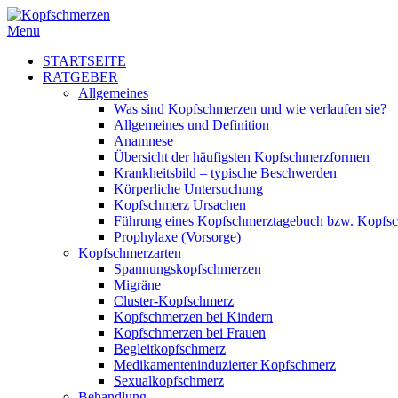
Menu
STARTSEITE
RATGEBER
Allgemeines
Was sind Kopfschmerzen und wie verlaufen sie?
Allgemeines und Definition
Anamnese
Übersicht der häufigsten Kopfschmerzformen
Krankheitsbild – typische Beschwerden
Körperliche Untersuchung
Kopfschmerz Ursachen
Führung eines Kopfschmerztagebuch bzw. Kopfs
Prophylaxe (Vorsorge)
Kopfschmerzarten
Spannungskopfschmerzen
Migräne
Cluster-Kopfschmerz
Kopfschmerzen bei Kindern
Kopfschmerzen bei Frauen
Begleitkopfschmerz
Medikamenteninduzierter Kopfschmerz
Sexualkopfschmerz
Behandlung