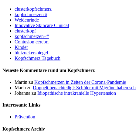
clusterkopfschmerz
kopfschmerzen #
Weidenrinde
Innovative Skincare Clinical
clusterkopf
kopfschmerzen+#
Contusion cerebri
Kinder
blutzuckerspiegel
Kopfschmerz Tagebuch
Neueste Kommentare rund um Kopfschmerz
Martin
zu
Kopfschmerzen in Zeiten der Corona-Pandemie
Marta
zu
Doppelt benachteiligt: Schüler mit Migräne haben sch
Johanna
zu
Idiopathische intrakranielle Hypertension
Interessante Links
Prävention
Kopfschmerz Archiv