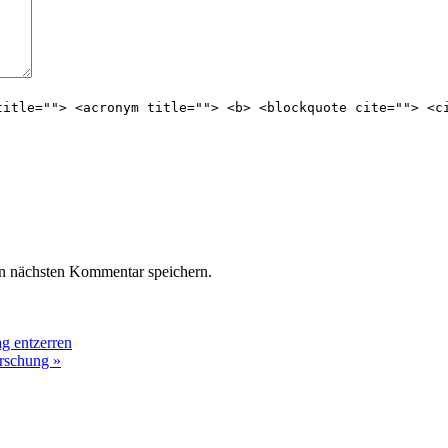
title=""> <acronym title=""> <b> <blockquote cite=""> <c
n nächsten Kommentar speichern.
ag entzerren
orschung »