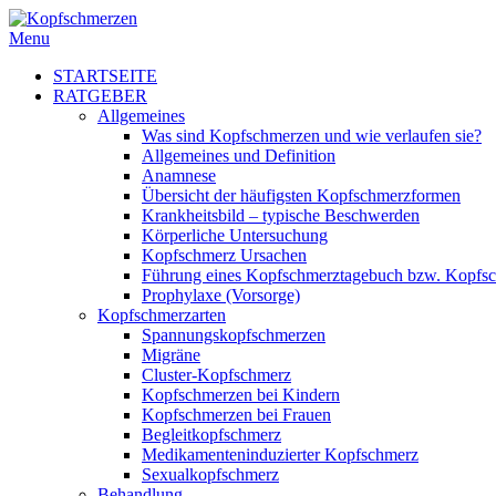
Menu
STARTSEITE
RATGEBER
Allgemeines
Was sind Kopfschmerzen und wie verlaufen sie?
Allgemeines und Definition
Anamnese
Übersicht der häufigsten Kopfschmerzformen
Krankheitsbild – typische Beschwerden
Körperliche Untersuchung
Kopfschmerz Ursachen
Führung eines Kopfschmerztagebuch bzw. Kopfs
Prophylaxe (Vorsorge)
Kopfschmerzarten
Spannungskopfschmerzen
Migräne
Cluster-Kopfschmerz
Kopfschmerzen bei Kindern
Kopfschmerzen bei Frauen
Begleitkopfschmerz
Medikamenteninduzierter Kopfschmerz
Sexualkopfschmerz
Behandlung