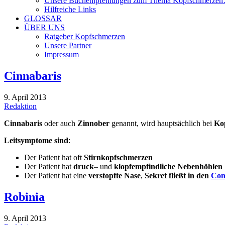
Unsere Buchempfehlungen zum Thema Kopfschmerze
Hilfreiche Links
GLOSSAR
ÜBER UNS
Ratgeber Kopfschmerzen
Unsere Partner
Impressum
Cinnabaris
9. April 2013
Redaktion
Cinnabaris
oder auch
Zinnober
genannt, wird hauptsächlich bei
Kop
Leitsymptome sind
:
Der Patient hat oft
Stirnkopfschmerzen
Der Patient hat
druck
– und
klopfempfindliche Nebenhöhlen
Der Patient hat eine
verstopfte Nase
,
Sekret fließt in den
Con
Robinia
9. April 2013