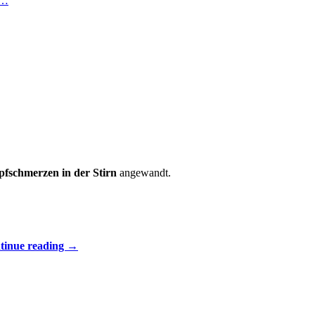
n…
fschmerzen in der Stirn
angewandt.
tinue reading
→