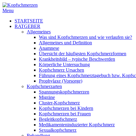
Menu
STARTSEITE
RATGEBER
Allgemeines
Was sind Kopfschmerzen und wie verlaufen sie?
Allgemeines und Definition
Anamnese
Übersicht der häufigsten Kopfschmerzformen
Krankheitsbild – typische Beschwerden
Körperliche Untersuchung
Kopfschmerz Ursachen
Führung eines Kopfschmerztagebuch bzw. Kopfs
Prophylaxe (Vorsorge)
Kopfschmerzarten
Spannungskopfschmerzen
Migräne
Cluster-Kopfschmerz
Kopfschmerzen bei Kindern
Kopfschmerzen bei Frauen
Begleitkopfschmerz
Medikamenteninduzierter Kopfschmerz
Sexualkopfschmerz
Behandlung