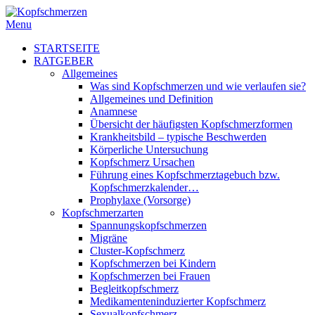
Menu
STARTSEITE
RATGEBER
Allgemeines
Was sind Kopfschmerzen und wie verlaufen sie?
Allgemeines und Definition
Anamnese
Übersicht der häufigsten Kopfschmerzformen
Krankheitsbild – typische Beschwerden
Körperliche Untersuchung
Kopfschmerz Ursachen
Führung eines Kopfschmerztagebuch bzw.
Kopfschmerzkalender…
Prophylaxe (Vorsorge)
Kopfschmerzarten
Spannungskopfschmerzen
Migräne
Cluster-Kopfschmerz
Kopfschmerzen bei Kindern
Kopfschmerzen bei Frauen
Begleitkopfschmerz
Medikamenteninduzierter Kopfschmerz
Sexualkopfschmerz