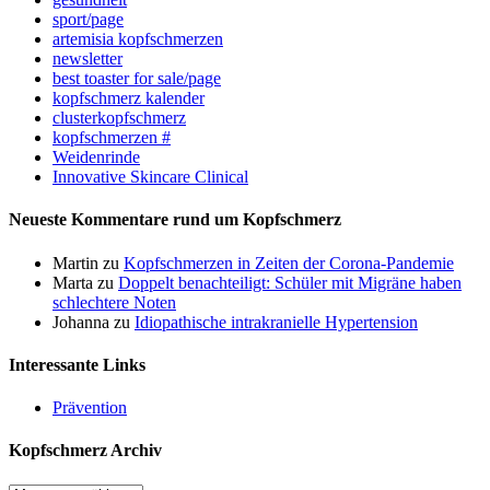
sport/page
artemisia kopfschmerzen
newsletter
best toaster for sale/page
kopfschmerz kalender
clusterkopfschmerz
kopfschmerzen #
Weidenrinde
Innovative Skincare Clinical
Neueste Kommentare rund um Kopfschmerz
Martin
zu
Kopfschmerzen in Zeiten der Corona-Pandemie
Marta
zu
Doppelt benachteiligt: Schüler mit Migräne haben
schlechtere Noten
Johanna
zu
Idiopathische intrakranielle Hypertension
Interessante Links
Prävention
Kopfschmerz Archiv