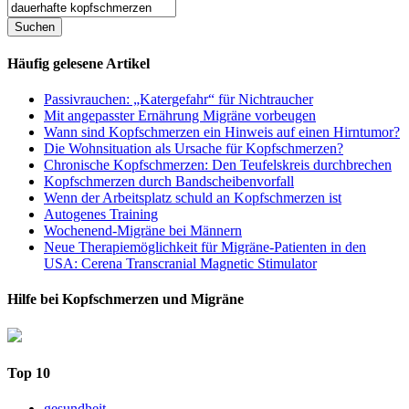
Häufig gelesene Artikel
Passivrauchen: „Katergefahr“ für Nichtraucher
Mit angepasster Ernährung Migräne vorbeugen
Wann sind Kopfschmerzen ein Hinweis auf einen Hirntumor?
Die Wohnsituation als Ursache für Kopfschmerzen?
Chronische Kopfschmerzen: Den Teufelskreis durchbrechen
Kopfschmerzen durch Bandscheibenvorfall
Wenn der Arbeitsplatz schuld an Kopfschmerzen ist
Autogenes Training
Wochenend-Migräne bei Männern
Neue Therapiemöglichkeit für Migräne-Patienten in den
USA: Cerena Transcranial Magnetic Stimulator
Hilfe bei Kopfschmerzen und Migräne
Top 10
gesundheit