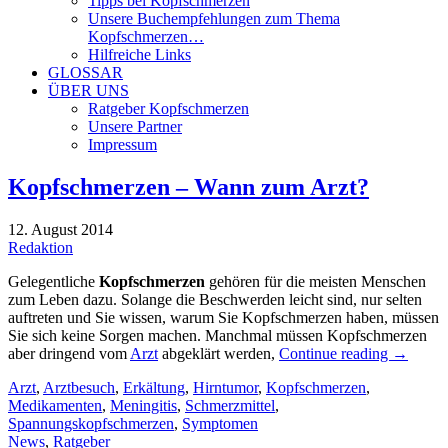
Tipps bei Kopfschmerzen
Unsere Buchempfehlungen zum Thema
Kopfschmerzen…
Hilfreiche Links
GLOSSAR
ÜBER UNS
Ratgeber Kopfschmerzen
Unsere Partner
Impressum
Kopfschmerzen – Wann zum Arzt?
12. August 2014
Redaktion
Gelegentliche
Kopfschmerzen
gehören für die meisten Menschen
zum Leben dazu. Solange die Beschwerden leicht sind, nur selten
auftreten und Sie wissen, warum Sie Kopfschmerzen haben, müssen
Sie sich keine Sorgen machen. Manchmal müssen Kopfschmerzen
aber dringend vom
Arzt
abgeklärt werden,
Continue reading
→
Arzt
,
Arztbesuch
,
Erkältung
,
Hirntumor
,
Kopfschmerzen
,
Medikamenten
,
Meningitis
,
Schmerzmittel
,
Spannungskopfschmerzen
,
Symptomen
News
,
Ratgeber