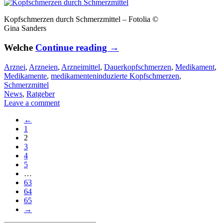
Kopfschmerzen durch Schmerzmittel – Fotolia ©
Gina Sanders
Welche
Continue reading
→
Arznei
,
Arzneien
,
Arzneimittel
,
Dauerkopfschmerzen
,
Medikament
,
Medikamente
,
medikamenteninduzierte Kopfschmerzen
,
Schmerzmittel
News
,
Ratgeber
Leave a comment
←
1
2
3
4
5
…
63
64
65
→