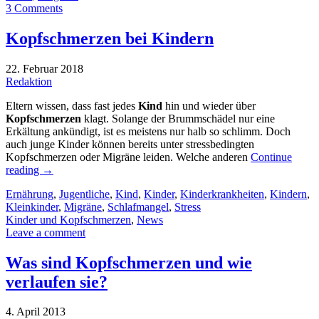
3 Comments
Kopfschmerzen bei Kindern
22. Februar 2018
Redaktion
Eltern wissen, dass fast jedes
Kind
hin und wieder über
Kopfschmerzen
klagt. Solange der Brummschädel nur eine
Erkältung ankündigt, ist es meistens nur halb so schlimm. Doch
auch junge Kinder können bereits unter stressbedingten
Kopfschmerzen oder Migräne leiden. Welche anderen
Continue
reading
→
Ernährung
,
Jugentliche
,
Kind
,
Kinder
,
Kinderkrankheiten
,
Kindern
,
Kleinkinder
,
Migräne
,
Schlafmangel
,
Stress
Kinder und Kopfschmerzen
,
News
Leave a comment
Was sind Kopfschmerzen und wie
verlaufen sie?
4. April 2013