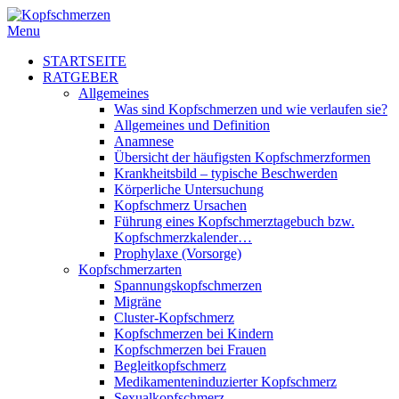
Menu
STARTSEITE
RATGEBER
Allgemeines
Was sind Kopfschmerzen und wie verlaufen sie?
Allgemeines und Definition
Anamnese
Übersicht der häufigsten Kopfschmerzformen
Krankheitsbild – typische Beschwerden
Körperliche Untersuchung
Kopfschmerz Ursachen
Führung eines Kopfschmerztagebuch bzw.
Kopfschmerzkalender…
Prophylaxe (Vorsorge)
Kopfschmerzarten
Spannungskopfschmerzen
Migräne
Cluster-Kopfschmerz
Kopfschmerzen bei Kindern
Kopfschmerzen bei Frauen
Begleitkopfschmerz
Medikamenteninduzierter Kopfschmerz
Sexualkopfschmerz