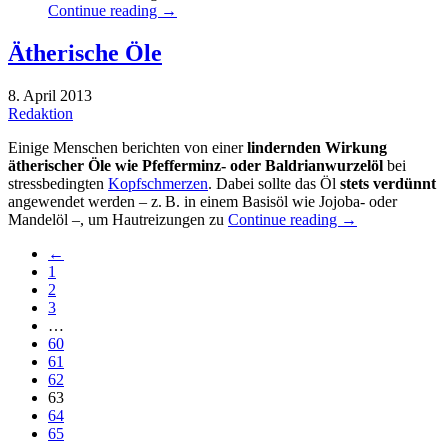
Continue reading
→
Ätherische Öle
8. April 2013
Redaktion
Einige Menschen berichten von einer
lindernden Wirkung
ätherischer Öle wie Pfefferminz- oder Baldrianwurzelöl
bei
stressbedingten
Kopfschmerzen
. Dabei sollte das Öl
stets verdünnt
angewendet werden – z. B. in einem Basisöl wie Jojoba- oder
Mandelöl –, um Hautreizungen zu
Continue reading
→
←
1
2
3
…
60
61
62
63
64
65