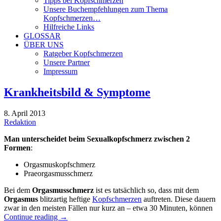
Tipps bei Kopfschmerzen
Unsere Buchempfehlungen zum Thema
Kopfschmerzen…
Hilfreiche Links
GLOSSAR
ÜBER UNS
Ratgeber Kopfschmerzen
Unsere Partner
Impressum
Krankheitsbild & Symptome
8. April 2013
Redaktion
Man unterscheidet beim Sexualkopfschmerz zwischen 2
Formen
:
Orgasmuskopfschmerz
Praeorgasmusschmerz
Bei dem
Orgasmusschmerz
ist es tatsächlich so, dass mit dem
Orgasmus
blitzartig heftige
Kopfschmerzen
auftreten. Diese dauern
zwar in den meisten Fällen nur kurz an – etwa 30 Minuten, können
Continue reading
→