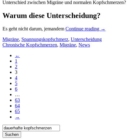
Unterschied zwischen Migräne und normalen Kopfschmerzen?
Warum diese Unterscheidung?
Es geht nicht darum, jemandem
Continue reading
→
Migräne
,
Spannungskopfschmerz
,
Unterscheidung
Chronische Kopfschmerzen
,
Migräne
,
News
←
1
2
3
4
5
6
…
63
64
65
→