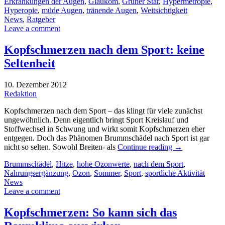
Erkrankungen der Augen
,
Glaukom
,
Grüner Star
,
Hypermetropie
,
Hyperopie
,
müde Augen
,
tränende Augen
,
Weitsichtigkeit
News
,
Ratgeber
Leave a comment
Kopfschmerzen nach dem Sport: keine
Seltenheit
10. Dezember 2012
Redaktion
Kopfschmerzen nach dem Sport – das klingt für viele zunächst
ungewöhnlich. Denn eigentlich bringt Sport Kreislauf und
Stoffwechsel in Schwung und wirkt somit Kopfschmerzen eher
entgegen. Doch das Phänomen Brummschädel nach Sport ist gar
nicht so selten. Sowohl Breiten- als
Continue reading
→
Brummschädel
,
Hitze
,
hohe Ozonwerte
,
nach dem Sport
,
Nahrungsergänzung
,
Ozon
,
Sommer
,
Sport
,
sportliche Aktivität
News
Leave a comment
Kopfschmerzen: So kann sich das