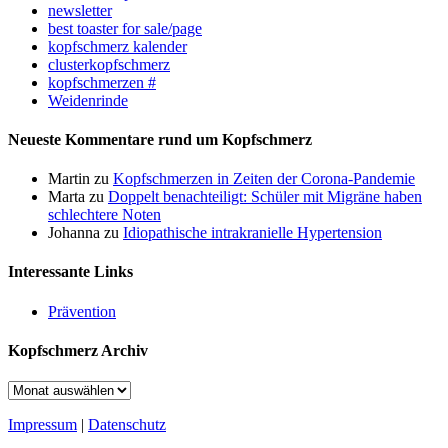
newsletter
best toaster for sale/page
kopfschmerz kalender
clusterkopfschmerz
kopfschmerzen #
Weidenrinde
Neueste Kommentare rund um Kopfschmerz
Martin
zu
Kopfschmerzen in Zeiten der Corona-Pandemie
Marta
zu
Doppelt benachteiligt: Schüler mit Migräne haben
schlechtere Noten
Johanna
zu
Idiopathische intrakranielle Hypertension
Interessante Links
Prävention
Kopfschmerz Archiv
Kopfschmerz
Archiv
Impressum
|
Datenschutz