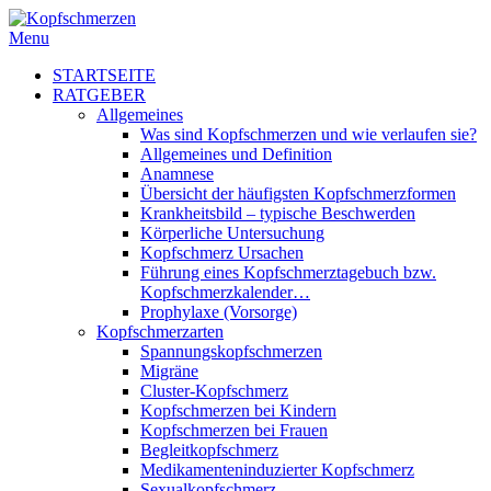
Menu
STARTSEITE
RATGEBER
Allgemeines
Was sind Kopfschmerzen und wie verlaufen sie?
Allgemeines und Definition
Anamnese
Übersicht der häufigsten Kopfschmerzformen
Krankheitsbild – typische Beschwerden
Körperliche Untersuchung
Kopfschmerz Ursachen
Führung eines Kopfschmerztagebuch bzw.
Kopfschmerzkalender…
Prophylaxe (Vorsorge)
Kopfschmerzarten
Spannungskopfschmerzen
Migräne
Cluster-Kopfschmerz
Kopfschmerzen bei Kindern
Kopfschmerzen bei Frauen
Begleitkopfschmerz
Medikamenteninduzierter Kopfschmerz
Sexualkopfschmerz