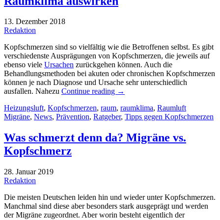
Raumklima auswirken
13. Dezember 2018
Redaktion
Kopfschmerzen sind so vielfältig wie die Betroffenen selbst. Es gibt
verschiedenste Ausprägungen von Kopfschmerzen, die jeweils auf
ebenso viele
Ursachen
zurückgehen können. Auch die
Behandlungsmethoden bei akuten oder chronischen Kopfschmerzen
können je nach Diagnose und Ursache sehr unterschiedlich
ausfallen. Nahezu
Continue reading
→
Heizungsluft
,
Kopfschmerzen
,
raum
,
raumklima
,
Raumluft
Migräne
,
News
,
Prävention
,
Ratgeber
,
Tipps gegen Kopfschmerzen
Was schmerzt denn da? Migräne vs.
Kopfschmerz
28. Januar 2019
Redaktion
Die meisten Deutschen leiden hin und wieder unter Kopfschmerzen.
Manchmal sind diese aber besonders stark ausgeprägt und werden
der Migräne zugeordnet. Aber worin besteht eigentlich der