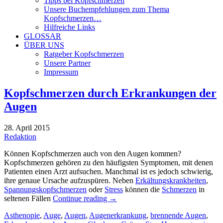
Tipps bei Kopfschmerzen
Unsere Buchempfehlungen zum Thema
Kopfschmerzen…
Hilfreiche Links
GLOSSAR
ÜBER UNS
Ratgeber Kopfschmerzen
Unsere Partner
Impressum
Kopfschmerzen durch Erkrankungen der
Augen
28. April 2015
Redaktion
Können Kopfschmerzen auch von den Augen kommen?
Kopfschmerzen gehören zu den häufigsten Symptomen, mit denen
Patienten einen Arzt aufsuchen. Manchmal ist es jedoch schwierig,
ihre genaue Ursache aufzuspüren. Neben
Erkältungskrankheiten
,
Spannungskopfschmerzen
oder
Stress
können die
Schmerzen
in
seltenen Fällen
Continue reading
→
Asthenopie
,
Auge
,
Augen
,
Augenerkrankung
,
brennende Augen
,