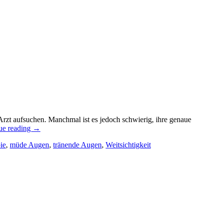
t aufsuchen. Manchmal ist es jedoch schwierig, ihre genaue
ue reading
→
ie
,
müde Augen
,
tränende Augen
,
Weitsichtigkeit