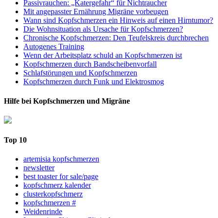
Passivrauchen: „Katergefahr“ für Nichtraucher
Mit angepasster Ernährung Migräne vorbeugen
Wann sind Kopfschmerzen ein Hinweis auf einen Hirntumor?
Die Wohnsituation als Ursache für Kopfschmerzen?
Chronische Kopfschmerzen: Den Teufelskreis durchbrechen
Autogenes Training
Wenn der Arbeitsplatz schuld an Kopfschmerzen ist
Kopfschmerzen durch Bandscheibenvorfall
Schlafstörungen und Kopfschmerzen
Kopfschmerzen durch Funk und Elektrosmog
Hilfe bei Kopfschmerzen und Migräne
Top 10
artemisia kopfschmerzen
newsletter
best toaster for sale/page
kopfschmerz kalender
clusterkopfschmerz
kopfschmerzen #
Weidenrinde