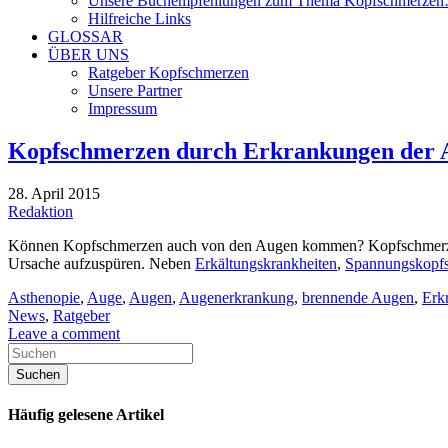
Unsere Buchempfehlungen zum Thema Kopfschmerze
Hilfreiche Links
GLOSSAR
ÜBER UNS
Ratgeber Kopfschmerzen
Unsere Partner
Impressum
Kopfschmerzen durch Erkrankungen der 
28. April 2015
Redaktion
Können Kopfschmerzen auch von den Augen kommen? Kopfschmerzen g
Ursache aufzuspüren. Neben
Erkältungskrankheiten
,
Spannungskopf
Asthenopie
,
Auge
,
Augen
,
Augenerkrankung
,
brennende Augen
,
Erk
News
,
Ratgeber
Leave a comment
Häufig gelesene Artikel