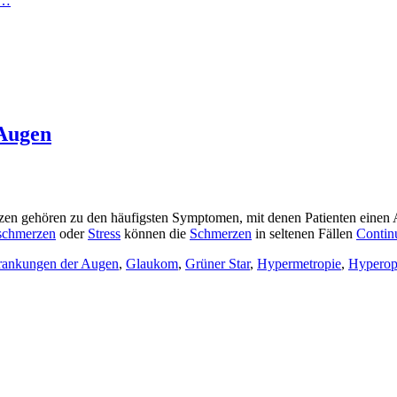
n…
Augen
ehören zu den häufigsten Symptomen, mit denen Patienten einen Arz
schmerzen
oder
Stress
können die
Schmerzen
in seltenen Fällen
Contin
rankungen der Augen
,
Glaukom
,
Grüner Star
,
Hypermetropie
,
Hyperop