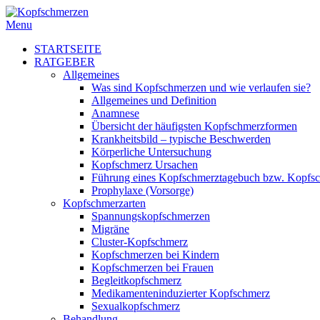
Menu
STARTSEITE
RATGEBER
Allgemeines
Was sind Kopfschmerzen und wie verlaufen sie?
Allgemeines und Definition
Anamnese
Übersicht der häufigsten Kopfschmerzformen
Krankheitsbild – typische Beschwerden
Körperliche Untersuchung
Kopfschmerz Ursachen
Führung eines Kopfschmerztagebuch bzw. Kopfs
Prophylaxe (Vorsorge)
Kopfschmerzarten
Spannungskopfschmerzen
Migräne
Cluster-Kopfschmerz
Kopfschmerzen bei Kindern
Kopfschmerzen bei Frauen
Begleitkopfschmerz
Medikamenteninduzierter Kopfschmerz
Sexualkopfschmerz
Behandlung