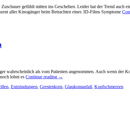
ie Zuschauer gefühlt mitten ins Geschehen. Leider hat der Trend auch
rozent aller Kinogänger beim Betrachten eines 3D-Films Symptome
Con
n
ger wahrscheinlich als vom Patienten angenommen. Auch wenn der Kop
nnoch lohnt es
Continue reading
→
illen
,
Entzündungen
,
Gerstenkorn
,
Glaukomanfall
,
Kopfschmerzen