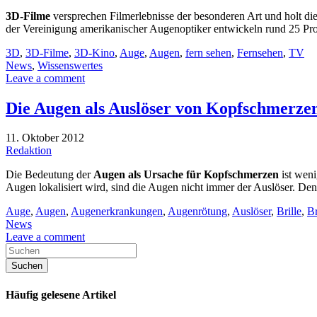
3D-Filme
versprechen Filmerlebnisse der besonderen Art und holt d
der Vereinigung amerikanischer Augenoptiker entwickeln rund 25 P
3D
,
3D-Filme
,
3D-Kino
,
Auge
,
Augen
,
fern sehen
,
Fernsehen
,
TV
News
,
Wissenswertes
Leave a comment
Die Augen als Auslöser von Kopfschmerze
11. Oktober 2012
Redaktion
Die Bedeutung der
Augen als Ursache für Kopfschmerzen
ist weni
Augen lokalisiert wird, sind die Augen nicht immer der Auslöser. De
Auge
,
Augen
,
Augenerkrankungen
,
Augenrötung
,
Auslöser
,
Brille
,
Br
News
Leave a comment
Häufig gelesene Artikel