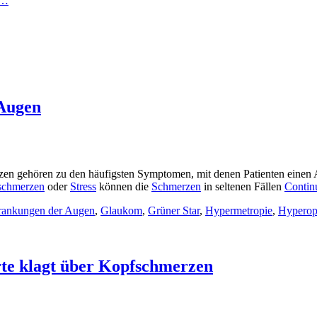
n…
Augen
ehören zu den häufigsten Symptomen, mit denen Patienten einen Arz
schmerzen
oder
Stress
können die
Schmerzen
in seltenen Fällen
Contin
rankungen der Augen
,
Glaukom
,
Grüner Star
,
Hypermetropie
,
Hyperop
te klagt über Kopfschmerzen