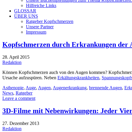
Unsere Buchempfehlungen zum Thema Kopfschmerze
Hilfreiche Links
GLOSSAR
ÜBER UNS
Ratgeber Kopfschmerzen
Unsere Partner
Impressum
Kopfschmerzen durch Erkrankungen der 
28. April 2015
Redaktion
Können Kopfschmerzen auch von den Augen kommen? Kopfschmerzen g
Ursache aufzuspüren. Neben
Erkältungskrankheiten
,
Spannungskopf
Asthenopie
,
Auge
,
Augen
,
Augenerkrankung
,
brennende Augen
,
Erk
News
,
Ratgeber
Leave a comment
3D-Filme mit Nebenwirkungen: Jeder Vier
27. Dezember 2013
Redaktion