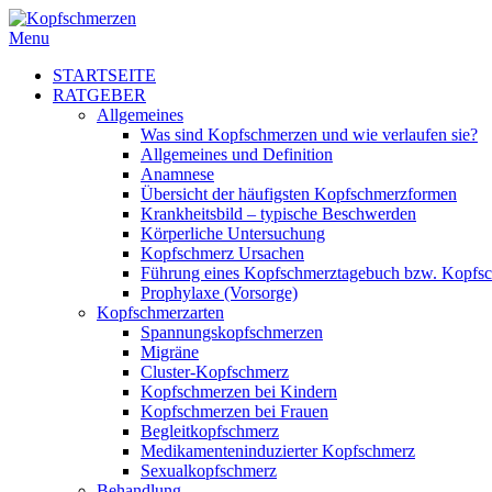
Menu
STARTSEITE
RATGEBER
Allgemeines
Was sind Kopfschmerzen und wie verlaufen sie?
Allgemeines und Definition
Anamnese
Übersicht der häufigsten Kopfschmerzformen
Krankheitsbild – typische Beschwerden
Körperliche Untersuchung
Kopfschmerz Ursachen
Führung eines Kopfschmerztagebuch bzw. Kopfs
Prophylaxe (Vorsorge)
Kopfschmerzarten
Spannungskopfschmerzen
Migräne
Cluster-Kopfschmerz
Kopfschmerzen bei Kindern
Kopfschmerzen bei Frauen
Begleitkopfschmerz
Medikamenteninduzierter Kopfschmerz
Sexualkopfschmerz
Behandlung