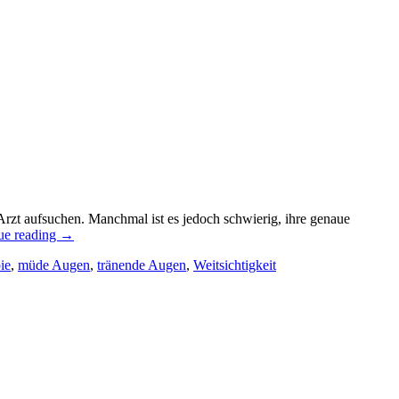
t aufsuchen. Manchmal ist es jedoch schwierig, ihre genaue
ue reading
→
ie
,
müde Augen
,
tränende Augen
,
Weitsichtigkeit