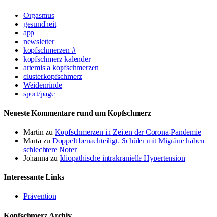
Orgasmus
gesundheit
app
newsletter
kopfschmerzen #
kopfschmerz kalender
artemisia kopfschmerzen
clusterkopfschmerz
Weidenrinde
sport/page
Neueste Kommentare rund um Kopfschmerz
Martin
zu
Kopfschmerzen in Zeiten der Corona-Pandemie
Marta
zu
Doppelt benachteiligt: Schüler mit Migräne haben
schlechtere Noten
Johanna
zu
Idiopathische intrakranielle Hypertension
Interessante Links
Prävention
Kopfschmerz Archiv