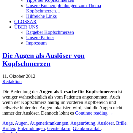
Tipps bei Kopfschmerzen
Unsere Buchempfehlungen zum Thema
Kopfschmerzen…
Hilfreiche Links
GLOSSAR
ÜBER UNS
Ratgeber Kopfschmerzen
Unsere Partner
Impressum
Die Augen als Auslöser von
Kopfschmerzen
11. Oktober 2012
Redaktion
Die Bedeutung der
Augen als Ursache für Kopfschmerzen
ist
weniger wahrscheinlich als vom Patienten angenommen. Auch
wenn der Kopfschmerz häufig im vorderen Kopfbereich und
teilweise hinter den Augen lokalisiert wird, sind die Augen nicht
immer der Auslöser. Dennoch lohnt es
Continue reading
→
Auge
,
Augen
,
Augenerkrankungen
,
Augenrötung
,
Auslöser
,
Brille
,
Brillen
,
Entzündungen
,
Gerstenkorn
,
Glaukomanfall
,