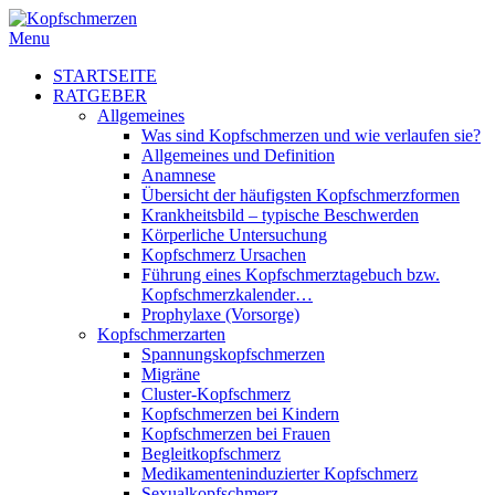
Menu
STARTSEITE
RATGEBER
Allgemeines
Was sind Kopfschmerzen und wie verlaufen sie?
Allgemeines und Definition
Anamnese
Übersicht der häufigsten Kopfschmerzformen
Krankheitsbild – typische Beschwerden
Körperliche Untersuchung
Kopfschmerz Ursachen
Führung eines Kopfschmerztagebuch bzw.
Kopfschmerzkalender…
Prophylaxe (Vorsorge)
Kopfschmerzarten
Spannungskopfschmerzen
Migräne
Cluster-Kopfschmerz
Kopfschmerzen bei Kindern
Kopfschmerzen bei Frauen
Begleitkopfschmerz
Medikamenteninduzierter Kopfschmerz
Sexualkopfschmerz