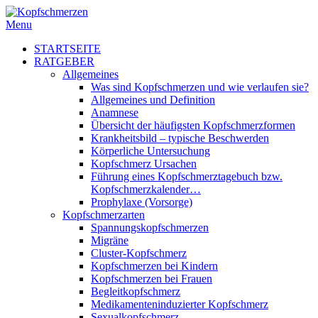
Menu
STARTSEITE
RATGEBER
Allgemeines
Was sind Kopfschmerzen und wie verlaufen sie?
Allgemeines und Definition
Anamnese
Übersicht der häufigsten Kopfschmerzformen
Krankheitsbild – typische Beschwerden
Körperliche Untersuchung
Kopfschmerz Ursachen
Führung eines Kopfschmerztagebuch bzw.
Kopfschmerzkalender…
Prophylaxe (Vorsorge)
Kopfschmerzarten
Spannungskopfschmerzen
Migräne
Cluster-Kopfschmerz
Kopfschmerzen bei Kindern
Kopfschmerzen bei Frauen
Begleitkopfschmerz
Medikamenteninduzierter Kopfschmerz
Sexualkopfschmerz