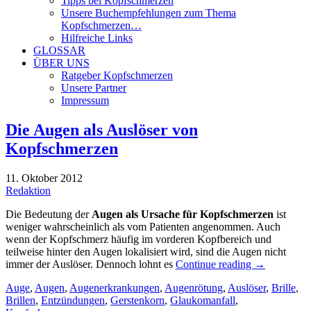
Tipps bei Kopfschmerzen
Unsere Buchempfehlungen zum Thema
Kopfschmerzen…
Hilfreiche Links
GLOSSAR
ÜBER UNS
Ratgeber Kopfschmerzen
Unsere Partner
Impressum
Die Augen als Auslöser von
Kopfschmerzen
11. Oktober 2012
Redaktion
Die Bedeutung der
Augen als Ursache für Kopfschmerzen
ist
weniger wahrscheinlich als vom Patienten angenommen. Auch
wenn der Kopfschmerz häufig im vorderen Kopfbereich und
teilweise hinter den Augen lokalisiert wird, sind die Augen nicht
immer der Auslöser. Dennoch lohnt es
Continue reading
→
Auge
,
Augen
,
Augenerkrankungen
,
Augenrötung
,
Auslöser
,
Brille
,
Brillen
,
Entzündungen
,
Gerstenkorn
,
Glaukomanfall
,