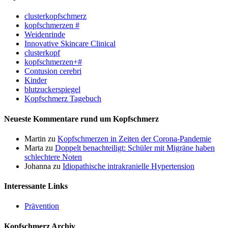
clusterkopfschmerz
kopfschmerzen #
Weidenrinde
Innovative Skincare Clinical
clusterkopf
kopfschmerzen+#
Contusion cerebri
Kinder
blutzuckerspiegel
Kopfschmerz Tagebuch
Neueste Kommentare rund um Kopfschmerz
Martin
zu
Kopfschmerzen in Zeiten der Corona-Pandemie
Marta
zu
Doppelt benachteiligt: Schüler mit Migräne haben
schlechtere Noten
Johanna
zu
Idiopathische intrakranielle Hypertension
Interessante Links
Prävention
Kopfschmerz Archiv