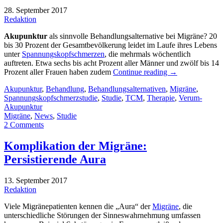
28. September 2017
Redaktion
Akupunktur
als sinnvolle Behandlungsalternative bei Migräne? 20
bis 30 Prozent der Gesamtbevölkerung leidet im Laufe ihres Lebens
unter
Spannungskopfschmerzen
, die mehrmals wöchentlich
auftreten. Etwa sechs bis acht Prozent aller Männer und zwölf bis 14
Prozent aller Frauen haben zudem
Continue reading
→
Akupunktur
,
Behandlung
,
Behandlungsalternativen
,
Migräne
,
Spannungskopfschmerzstudie
,
Studie
,
TCM
,
Therapie
,
Verum-
Akupunktur
Migräne
,
News
,
Studie
2 Comments
Komplikation der Migräne:
Persistierende Aura
13. September 2017
Redaktion
Viele Migränepatienten kennen die „Aura“ der
Migräne
, die
unterschiedliche Störungen der Sinneswahrnehmung umfassen