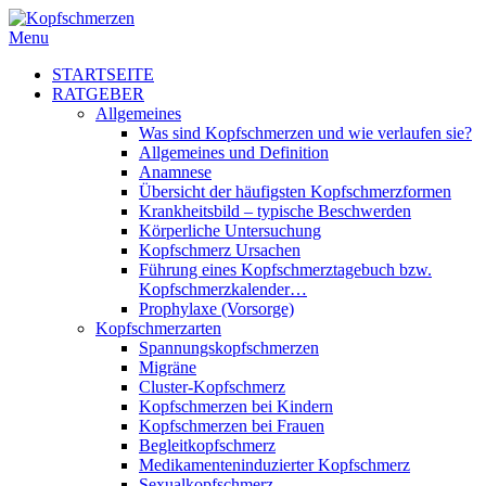
Menu
STARTSEITE
RATGEBER
Allgemeines
Was sind Kopfschmerzen und wie verlaufen sie?
Allgemeines und Definition
Anamnese
Übersicht der häufigsten Kopfschmerzformen
Krankheitsbild – typische Beschwerden
Körperliche Untersuchung
Kopfschmerz Ursachen
Führung eines Kopfschmerztagebuch bzw.
Kopfschmerzkalender…
Prophylaxe (Vorsorge)
Kopfschmerzarten
Spannungskopfschmerzen
Migräne
Cluster-Kopfschmerz
Kopfschmerzen bei Kindern
Kopfschmerzen bei Frauen
Begleitkopfschmerz
Medikamenteninduzierter Kopfschmerz
Sexualkopfschmerz