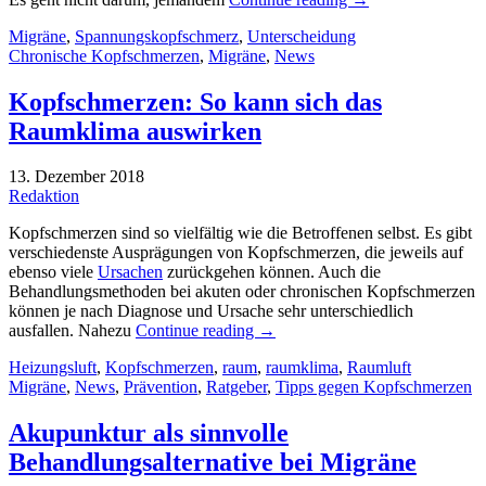
Migräne
,
Spannungskopfschmerz
,
Unterscheidung
Chronische Kopfschmerzen
,
Migräne
,
News
Kopfschmerzen: So kann sich das
Raumklima auswirken
13. Dezember 2018
Redaktion
Kopfschmerzen sind so vielfältig wie die Betroffenen selbst. Es gibt
verschiedenste Ausprägungen von Kopfschmerzen, die jeweils auf
ebenso viele
Ursachen
zurückgehen können. Auch die
Behandlungsmethoden bei akuten oder chronischen Kopfschmerzen
können je nach Diagnose und Ursache sehr unterschiedlich
ausfallen. Nahezu
Continue reading
→
Heizungsluft
,
Kopfschmerzen
,
raum
,
raumklima
,
Raumluft
Migräne
,
News
,
Prävention
,
Ratgeber
,
Tipps gegen Kopfschmerzen
Akupunktur als sinnvolle
Behandlungsalternative bei Migräne