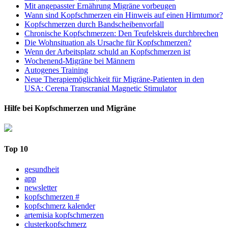
Mit angepasster Ernährung Migräne vorbeugen
Wann sind Kopfschmerzen ein Hinweis auf einen Hirntumor?
Kopfschmerzen durch Bandscheibenvorfall
Chronische Kopfschmerzen: Den Teufelskreis durchbrechen
Die Wohnsituation als Ursache für Kopfschmerzen?
Wenn der Arbeitsplatz schuld an Kopfschmerzen ist
Wochenend-Migräne bei Männern
Autogenes Training
Neue Therapiemöglichkeit für Migräne-Patienten in den
USA: Cerena Transcranial Magnetic Stimulator
Hilfe bei Kopfschmerzen und Migräne
Top 10
gesundheit
app
newsletter
kopfschmerzen #
kopfschmerz kalender
artemisia kopfschmerzen
clusterkopfschmerz