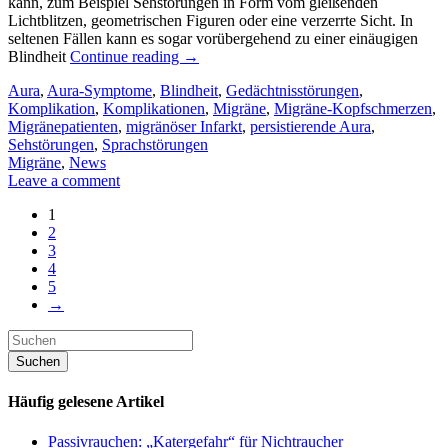
kann, zum Beispiel Sehstörungen in Form vom gleißenden
Lichtblitzen, geometrischen Figuren oder eine verzerrte Sicht. In
seltenen Fällen kann es sogar vorübergehend zu einer einäugigen
Blindheit
Continue reading
→
Aura
,
Aura-Symptome
,
Blindheit
,
Gedächtnisstörungen
,
Komplikation
,
Komplikationen
,
Migräne
,
Migräne-Kopfschmerzen
,
Migränepatienten
,
migränöser Infarkt
,
persistierende Aura
,
Sehstörungen
,
Sprachstörungen
Migräne
,
News
Leave a comment
1
2
3
4
5
→
Häufig gelesene Artikel
Passivrauchen: „Katergefahr“ für Nichtraucher