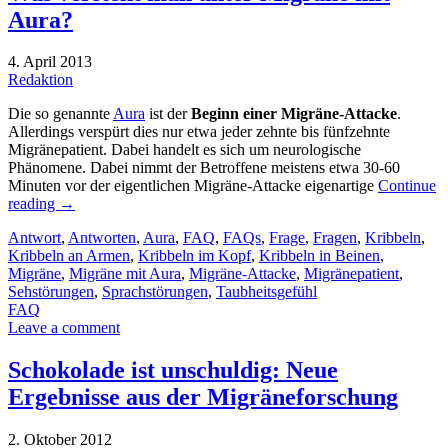
Aura?
4. April 2013
Redaktion
Die so genannte
Aura
ist der
Beginn einer Migräne-Attacke
.
Allerdings verspürt dies nur etwa jeder zehnte bis fünfzehnte
Migränepatient. Dabei handelt es sich um neurologische
Phänomene. Dabei nimmt der Betroffene meistens etwa 30-60
Minuten vor der eigentlichen Migräne-Attacke eigenartige
Continue
reading
→
Antwort
,
Antworten
,
Aura
,
FAQ
,
FAQs
,
Frage
,
Fragen
,
Kribbeln
,
Kribbeln an Armen
,
Kribbeln im Kopf
,
Kribbeln in Beinen
,
Migräne
,
Migräne mit Aura
,
Migräne-Attacke
,
Migränepatient
,
Sehstörungen
,
Sprachstörungen
,
Taubheitsgefühl
FAQ
Leave a comment
Schokolade ist unschuldig: Neue
Ergebnisse aus der Migräneforschung
2. Oktober 2012