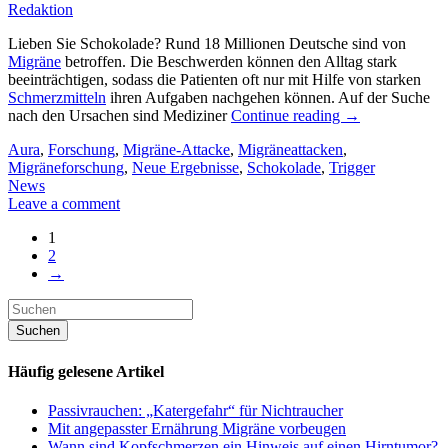
Redaktion
Lieben Sie Schokolade? Rund 18 Millionen Deutsche sind von
Migräne
betroffen. Die Beschwerden können den Alltag stark
beeinträchtigen, sodass die Patienten oft nur mit Hilfe von starken
Schmerzmitteln
ihren Aufgaben nachgehen können. Auf der Suche
nach den Ursachen sind Mediziner
Continue reading
→
Aura
,
Forschung
,
Migräne-Attacke
,
Migräneattacken
,
Migräneforschung
,
Neue Ergebnisse
,
Schokolade
,
Trigger
News
Leave a comment
1
2
→
Häufig gelesene Artikel
Passivrauchen: „Katergefahr“ für Nichtraucher
Mit angepasster Ernährung Migräne vorbeugen
Wann sind Kopfschmerzen ein Hinweis auf einen Hirntumor?