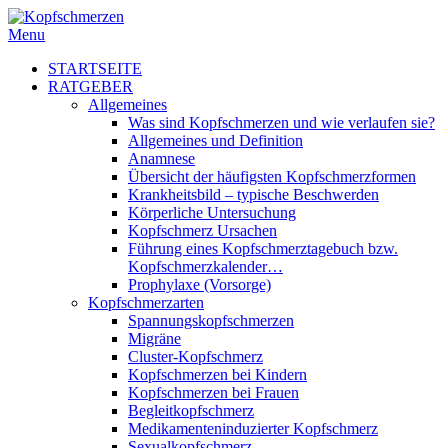
Menu
STARTSEITE
RATGEBER
Allgemeines
Was sind Kopfschmerzen und wie verlaufen sie?
Allgemeines und Definition
Anamnese
Übersicht der häufigsten Kopfschmerzformen
Krankheitsbild – typische Beschwerden
Körperliche Untersuchung
Kopfschmerz Ursachen
Führung eines Kopfschmerztagebuch bzw.
Kopfschmerzkalender…
Prophylaxe (Vorsorge)
Kopfschmerzarten
Spannungskopfschmerzen
Migräne
Cluster-Kopfschmerz
Kopfschmerzen bei Kindern
Kopfschmerzen bei Frauen
Begleitkopfschmerz
Medikamenteninduzierter Kopfschmerz
Sexualkopfschmerz