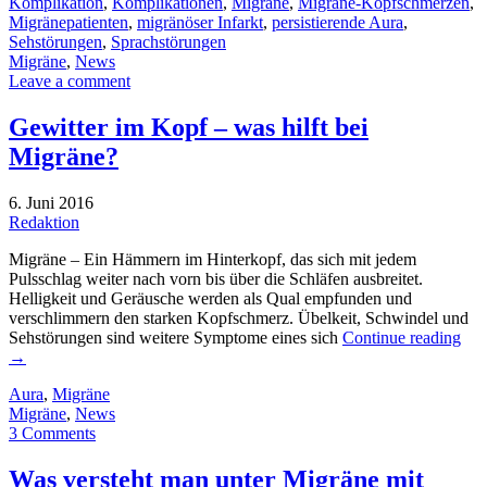
Komplikation
,
Komplikationen
,
Migräne
,
Migräne-Kopfschmerzen
,
Migränepatienten
,
migränöser Infarkt
,
persistierende Aura
,
Sehstörungen
,
Sprachstörungen
Migräne
,
News
Leave a comment
Gewitter im Kopf – was hilft bei
Migräne?
6. Juni 2016
Redaktion
Migräne – Ein Hämmern im Hinterkopf, das sich mit jedem
Pulsschlag weiter nach vorn bis über die Schläfen ausbreitet.
Helligkeit und Geräusche werden als Qual empfunden und
verschlimmern den starken Kopfschmerz. Übelkeit, Schwindel und
Sehstörungen sind weitere Symptome eines sich
Continue reading
→
Aura
,
Migräne
Migräne
,
News
3 Comments
Was versteht man unter Migräne mit