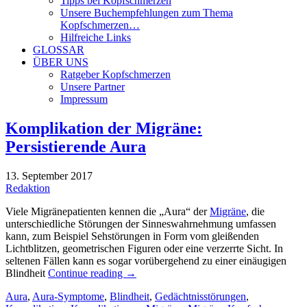
Tipps bei Kopfschmerzen
Unsere Buchempfehlungen zum Thema
Kopfschmerzen…
Hilfreiche Links
GLOSSAR
ÜBER UNS
Ratgeber Kopfschmerzen
Unsere Partner
Impressum
Komplikation der Migräne:
Persistierende Aura
13. September 2017
Redaktion
Viele Migränepatienten kennen die „Aura“ der
Migräne
, die
unterschiedliche Störungen der Sinneswahrnehmung umfassen
kann, zum Beispiel Sehstörungen in Form vom gleißenden
Lichtblitzen, geometrischen Figuren oder eine verzerrte Sicht. In
seltenen Fällen kann es sogar vorübergehend zu einer einäugigen
Blindheit
Continue reading
→
Aura
,
Aura-Symptome
,
Blindheit
,
Gedächtnisstörungen
,