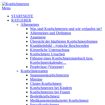
Menu
STARTSEITE
RATGEBER
Allgemeines
Was sind Kopfschmerzen und wie verlaufen sie?
Allgemeines und Definition
Anamnese
Übersicht der häufigsten Kopfschmerzformen
Krankheitsbild – typische Beschwerden
Körperliche Untersuchung
Kopfschmerz Ursachen
Führung eines Kopfschmerztagebuch bzw.
Kopfschmerzkalender…
Prophylaxe (Vorsorge)
Kopfschmerzarten
Spannungskopfschmerzen
Migräne
Cluster-Kopfschmerz
Kopfschmerzen bei Kindern
Kopfschmerzen bei Frauen
Begleitkopfschmerz
Medikamenteninduzierter Kopfschmerz
Sexualkopfschmerz