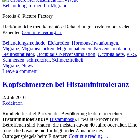
Fotolia © Picture-Factory
Herkömmliche medikamentöse Behandlungen erzielen bei vielen
Patienten
Continue reading
→
Behandlungsmethode
,
Elektroden
,
Hormonschwankungen
,
Migräne
,
Migräneattacken
,
Migränepatienten
,
Nervenstimulation
,
Neurostimulator
,
Occipitalis-Nervenstimulation
,
Occipitalnerv
,
PNS
,
Schmerzen
,
schmerzfrei
,
Schmerzfreiheit
Migräne
,
News
Leave a comment
Kopfschmerzen bei Histaminintoleranz
2. Juli 2016
Redaktion
Rund ein bis drei Prozent der Bevölkerung leiden unter einer
Histaminintoleranz
(=
Histaminose
). Etwa 80 Prozent der
Betroffenen sind Frauen, die meisten davon 40 Jahre oder älter. Eine
mögliche Ursache hierfür liegt in der Abnahme des
Östrogenspiegels beim Einsetzen
Continue reading
→