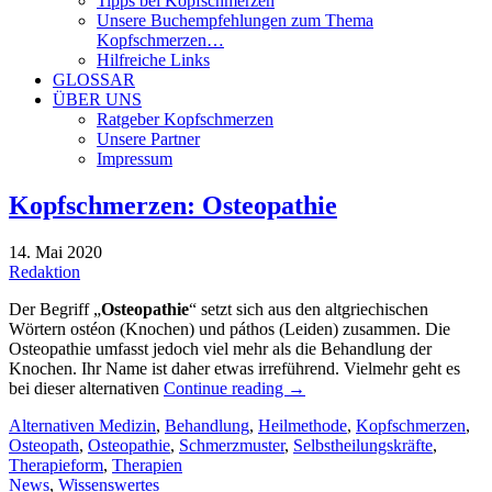
Tipps bei Kopfschmerzen
Unsere Buchempfehlungen zum Thema
Kopfschmerzen…
Hilfreiche Links
GLOSSAR
ÜBER UNS
Ratgeber Kopfschmerzen
Unsere Partner
Impressum
Kopfschmerzen: Osteopathie
14. Mai 2020
Redaktion
Der Begriff „
Osteopathie
“ setzt sich aus den altgriechischen
Wörtern ostéon (Knochen) und páthos (Leiden) zusammen. Die
Osteopathie umfasst jedoch viel mehr als die Behandlung der
Knochen. Ihr Name ist daher etwas irreführend. Vielmehr geht es
bei dieser alternativen
Continue reading
→
Alternativen Medizin
,
Behandlung
,
Heilmethode
,
Kopfschmerzen
,
Osteopath
,
Osteopathie
,
Schmerzmuster
,
Selbstheilungskräfte
,
Therapieform
,
Therapien
News
,
Wissenswertes