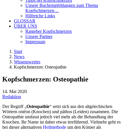
Tipps bei Kopfschmerzen
Unsere Buchempfehlungen zum Thema
Kopfschmerzen…
Hilfreiche Links
GLOSSAR
ÜBER UNS
Ratgeber Kopfschmerzen
Unsere Partner
Impressum
Start
News
Wissenswertes
Kopfschmerzen: Osteopathie
Kopfschmerzen: Osteopathie
14. Mai 2020
Redaktion
Der Begriff „
Osteopathie
“ setzt sich aus den altgriechischen
Wörtern ostéon (Knochen) und páthos (Leiden) zusammen. Die
Osteopathie umfasst jedoch viel mehr als die Behandlung der
Knochen. Ihr Name ist daher etwas irreführend. Vielmehr geht es
bei dieser alternativen
Heilmethode
um den Körper als