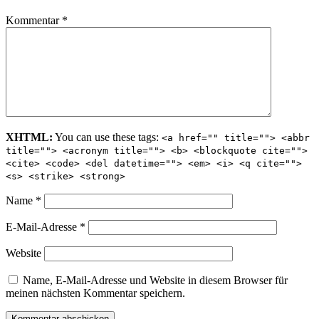
Kommentar
*
XHTML:
You can use these tags:
<a href="" title=""> <abbr
title=""> <acronym title=""> <b> <blockquote cite="">
<cite> <code> <del datetime=""> <em> <i> <q cite="">
<s> <strike> <strong>
Name
*
E-Mail-Adresse
*
Website
Name, E-Mail-Adresse und Website in diesem Browser für
meinen nächsten Kommentar speichern.