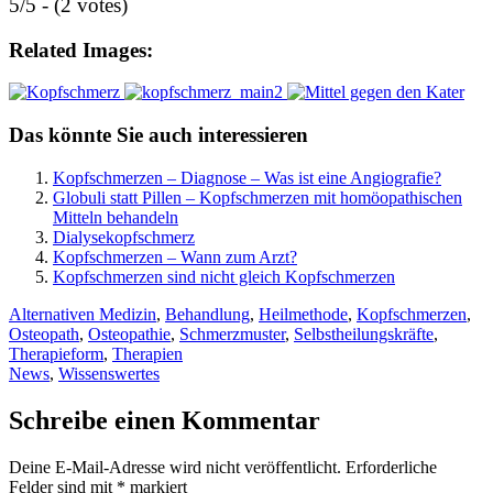
5/5 - (2 votes)
Related Images:
Das könnte Sie auch interessieren
Kopfschmerzen – Diagnose – Was ist eine Angiografie?
Globuli statt Pillen – Kopfschmerzen mit homöopathischen
Mitteln behandeln
Dialysekopfschmerz
Kopfschmerzen – Wann zum Arzt?
Kopfschmerzen sind nicht gleich Kopfschmerzen
Alternativen Medizin
,
Behandlung
,
Heilmethode
,
Kopfschmerzen
,
Osteopath
,
Osteopathie
,
Schmerzmuster
,
Selbstheilungskräfte
,
Therapieform
,
Therapien
News
,
Wissenswertes
Schreibe einen Kommentar
Deine E-Mail-Adresse wird nicht veröffentlicht.
Erforderliche
Felder sind mit
*
markiert