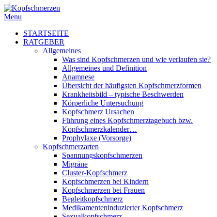
Menu
STARTSEITE
RATGEBER
Allgemeines
Was sind Kopfschmerzen und wie verlaufen sie?
Allgemeines und Definition
Anamnese
Übersicht der häufigsten Kopfschmerzformen
Krankheitsbild – typische Beschwerden
Körperliche Untersuchung
Kopfschmerz Ursachen
Führung eines Kopfschmerztagebuch bzw.
Kopfschmerzkalender…
Prophylaxe (Vorsorge)
Kopfschmerzarten
Spannungskopfschmerzen
Migräne
Cluster-Kopfschmerz
Kopfschmerzen bei Kindern
Kopfschmerzen bei Frauen
Begleitkopfschmerz
Medikamenteninduzierter Kopfschmerz
Sexualkopfschmerz