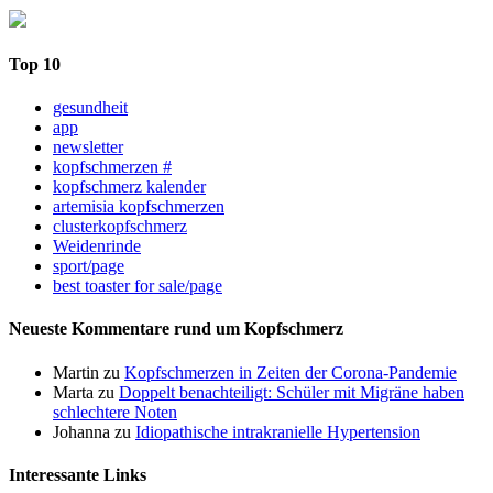
Top 10
gesundheit
app
newsletter
kopfschmerzen #
kopfschmerz kalender
artemisia kopfschmerzen
clusterkopfschmerz
Weidenrinde
sport/page
best toaster for sale/page
Neueste Kommentare rund um Kopfschmerz
Martin
zu
Kopfschmerzen in Zeiten der Corona-Pandemie
Marta
zu
Doppelt benachteiligt: Schüler mit Migräne haben
schlechtere Noten
Johanna
zu
Idiopathische intrakranielle Hypertension
Interessante Links