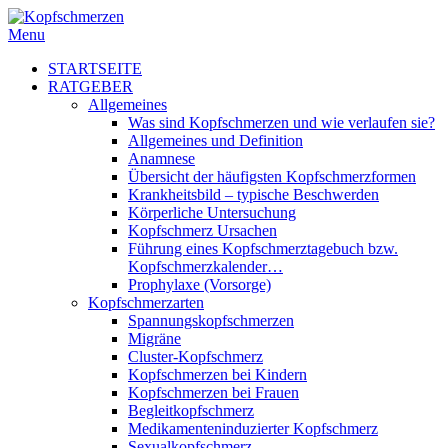
Menu
STARTSEITE
RATGEBER
Allgemeines
Was sind Kopfschmerzen und wie verlaufen sie?
Allgemeines und Definition
Anamnese
Übersicht der häufigsten Kopfschmerzformen
Krankheitsbild – typische Beschwerden
Körperliche Untersuchung
Kopfschmerz Ursachen
Führung eines Kopfschmerztagebuch bzw.
Kopfschmerzkalender…
Prophylaxe (Vorsorge)
Kopfschmerzarten
Spannungskopfschmerzen
Migräne
Cluster-Kopfschmerz
Kopfschmerzen bei Kindern
Kopfschmerzen bei Frauen
Begleitkopfschmerz
Medikamenteninduzierter Kopfschmerz
Sexualkopfschmerz