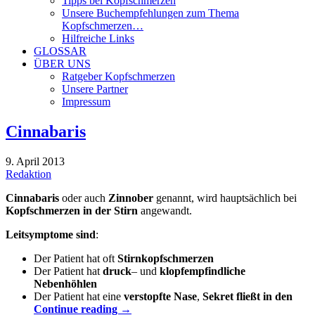
Tipps bei Kopfschmerzen
Unsere Buchempfehlungen zum Thema
Kopfschmerzen…
Hilfreiche Links
GLOSSAR
ÜBER UNS
Ratgeber Kopfschmerzen
Unsere Partner
Impressum
Cinnabaris
9. April 2013
Redaktion
Cinnabaris
oder auch
Zinnober
genannt, wird hauptsächlich bei
Kopfschmerzen in der Stirn
angewandt.
Leitsymptome sind
:
Der Patient hat oft
Stirnkopfschmerzen
Der Patient hat
druck
– und
klopfempfindliche
Nebenhöhlen
Der Patient hat eine
verstopfte Nase
,
Sekret fließt in den
Continue reading
→