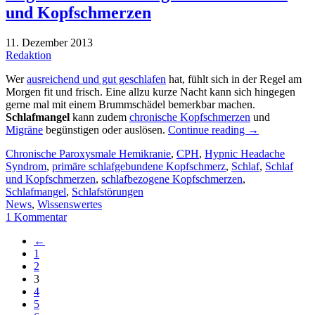
und Kopfschmerzen
11. Dezember 2013
Redaktion
Wer
ausreichend und gut geschlafen
hat, fühlt sich in der Regel am
Morgen fit und frisch. Eine allzu kurze Nacht kann sich hingegen
gerne mal mit einem Brummschädel bemerkbar machen.
Schlafmangel
kann zudem
chronische Kopfschmerzen
und
Migräne
begünstigen oder auslösen.
Continue reading
→
Chronische Paroxysmale Hemikranie
,
CPH
,
Hypnic Headache
Syndrom
,
primäre schlafgebundene Kopfschmerz
,
Schlaf
,
Schlaf
und Kopfschmerzen
,
schlafbezogene Kopfschmerzen
,
Schlafmangel
,
Schlafstörungen
News
,
Wissenswertes
1 Kommentar
←
1
2
3
4
5