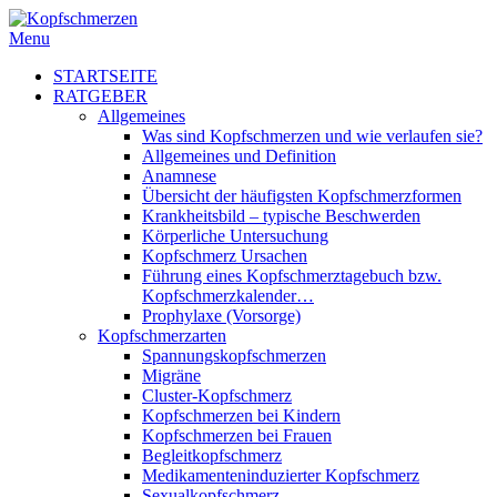
Menu
STARTSEITE
RATGEBER
Allgemeines
Was sind Kopfschmerzen und wie verlaufen sie?
Allgemeines und Definition
Anamnese
Übersicht der häufigsten Kopfschmerzformen
Krankheitsbild – typische Beschwerden
Körperliche Untersuchung
Kopfschmerz Ursachen
Führung eines Kopfschmerztagebuch bzw.
Kopfschmerzkalender…
Prophylaxe (Vorsorge)
Kopfschmerzarten
Spannungskopfschmerzen
Migräne
Cluster-Kopfschmerz
Kopfschmerzen bei Kindern
Kopfschmerzen bei Frauen
Begleitkopfschmerz
Medikamenteninduzierter Kopfschmerz
Sexualkopfschmerz