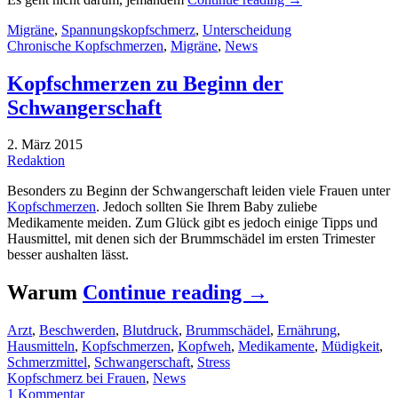
Migräne
,
Spannungskopfschmerz
,
Unterscheidung
Chronische Kopfschmerzen
,
Migräne
,
News
Kopfschmerzen zu Beginn der
Schwangerschaft
2. März 2015
Redaktion
Besonders zu Beginn der Schwangerschaft leiden viele Frauen unter
Kopfschmerzen
. Jedoch sollten Sie Ihrem Baby zuliebe
Medikamente meiden. Zum Glück gibt es jedoch einige Tipps und
Hausmittel, mit denen sich der Brummschädel im ersten Trimester
besser aushalten lässt.
Warum
Continue reading
→
Arzt
,
Beschwerden
,
Blutdruck
,
Brummschädel
,
Ernährung
,
Hausmitteln
,
Kopfschmerzen
,
Kopfweh
,
Medikamente
,
Müdigkeit
,
Schmerzmittel
,
Schwangerschaft
,
Stress
Kopfschmerz bei Frauen
,
News
1 Kommentar