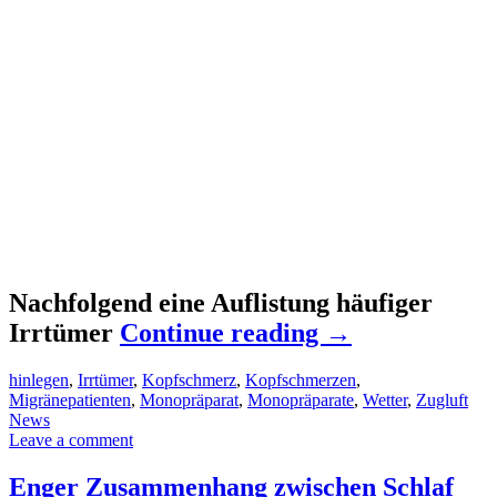
Nachfolgend eine Auflistung häufiger
Irrtümer
Continue reading
→
hinlegen
,
Irrtümer
,
Kopfschmerz
,
Kopfschmerzen
,
Migränepatienten
,
Monopräparat
,
Monopräparate
,
Wetter
,
Zugluft
News
Leave a comment
Enger Zusammenhang zwischen Schlaf