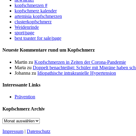
kopfschmerzen #
kopfschmerz kalender
artemisia kopfschmerzen
clusterkopfschmerz
Weidenrinde
sport/page
best toaster for sale/page
Neueste Kommentare rund um Kopfschmerz
Martin
zu
Kopfschmerzen in Zeiten der Corona-Pandemie
Marta
zu
Doppelt benachteiligt: Schüler mit Migräne haben sch
Johanna
zu
Idiopathische intrakranielle Hypertension
Interessante Links
Prävention
Kopfschmerz Archiv
Kopfschmerz
Archiv
Impressum
|
Datenschutz