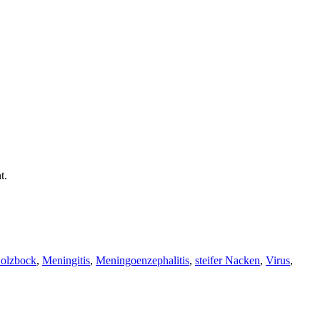
t.
olzbock
,
Meningitis
,
Meningoenzephalitis
,
steifer Nacken
,
Virus
,