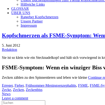
Unsere Buchempfehlungen zum Thema Kopfschmerze
Hilfreiche Links
GLOSSAR
ÜBER UNS
Ratgeber Kopfschmerzen
Unsere Partner
Impressum
Kopfschmerzen als FSME-Symptom: Wenn e
5. Juni 2012
Redaktion
Sie ist so klein wie ein Stecknadelkopf und hält sich vorwiegend in
FSME-Symptom: Wenn ein winziger Biss v
Zecken zählen zu den Spinnentieren und leben wie kleine
Continue r
Erreger
,
Fieber
,
Frühsommer-Meningoenzephalitis
,
FSME
,
FSME-Sy
Zecke
,
Zecken
,
Zeckenbiss
News
Leave a comment