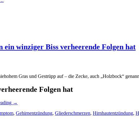
n…
in winziger Biss verheerende Folgen hat
 kniehohem Gras und Gestrüpp auf – die Zecke, auch „Holzbock“ genann
erheerende Folgen hat
eading
→
mptom
,
Gehirnentzündung
,
Gliederschmerzen
,
Hirnhautentzündung
,
H