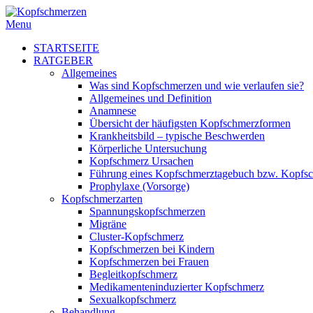
Menu
STARTSEITE
RATGEBER
Allgemeines
Was sind Kopfschmerzen und wie verlaufen sie?
Allgemeines und Definition
Anamnese
Übersicht der häufigsten Kopfschmerzformen
Krankheitsbild – typische Beschwerden
Körperliche Untersuchung
Kopfschmerz Ursachen
Führung eines Kopfschmerztagebuch bzw. Kopfs
Prophylaxe (Vorsorge)
Kopfschmerzarten
Spannungskopfschmerzen
Migräne
Cluster-Kopfschmerz
Kopfschmerzen bei Kindern
Kopfschmerzen bei Frauen
Begleitkopfschmerz
Medikamenteninduzierter Kopfschmerz
Sexualkopfschmerz
Behandlung