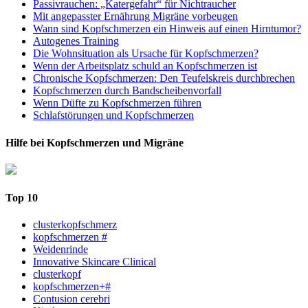
Passivrauchen: „Katergefahr“ für Nichtraucher
Mit angepasster Ernährung Migräne vorbeugen
Wann sind Kopfschmerzen ein Hinweis auf einen Hirntumor?
Autogenes Training
Die Wohnsituation als Ursache für Kopfschmerzen?
Wenn der Arbeitsplatz schuld an Kopfschmerzen ist
Chronische Kopfschmerzen: Den Teufelskreis durchbrechen
Kopfschmerzen durch Bandscheibenvorfall
Wenn Düfte zu Kopfschmerzen führen
Schlafstörungen und Kopfschmerzen
Hilfe bei Kopfschmerzen und Migräne
Top 10
clusterkopfschmerz
kopfschmerzen #
Weidenrinde
Innovative Skincare Clinical
clusterkopf
kopfschmerzen+#
Contusion cerebri