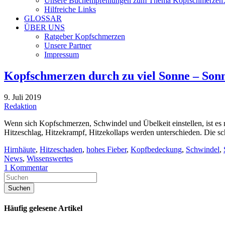
Unsere Buchempfehlungen zum Thema Kopfschmerze
Hilfreiche Links
GLOSSAR
ÜBER UNS
Ratgeber Kopfschmerzen
Unsere Partner
Impressum
Kopfschmerzen durch zu viel Sonne – Sonn
9. Juli 2019
Redaktion
Wenn sich Kopfschmerzen, Schwindel und Übelkeit einstellen, ist es 
Hitzeschlag, Hitzekrampf, Hitzekollaps werden unterschieden. Die sc
Hirnhäute
,
Hitzeschaden
,
hohes Fieber
,
Kopfbedeckung
,
Schwindel
,
News
,
Wissenswertes
1 Kommentar
Häufig gelesene Artikel