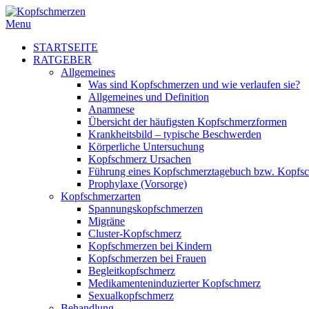
Menu
STARTSEITE
RATGEBER
Allgemeines
Was sind Kopfschmerzen und wie verlaufen sie?
Allgemeines und Definition
Anamnese
Übersicht der häufigsten Kopfschmerzformen
Krankheitsbild – typische Beschwerden
Körperliche Untersuchung
Kopfschmerz Ursachen
Führung eines Kopfschmerztagebuch bzw. Kopfs
Prophylaxe (Vorsorge)
Kopfschmerzarten
Spannungskopfschmerzen
Migräne
Cluster-Kopfschmerz
Kopfschmerzen bei Kindern
Kopfschmerzen bei Frauen
Begleitkopfschmerz
Medikamenteninduzierter Kopfschmerz
Sexualkopfschmerz
Behandlung