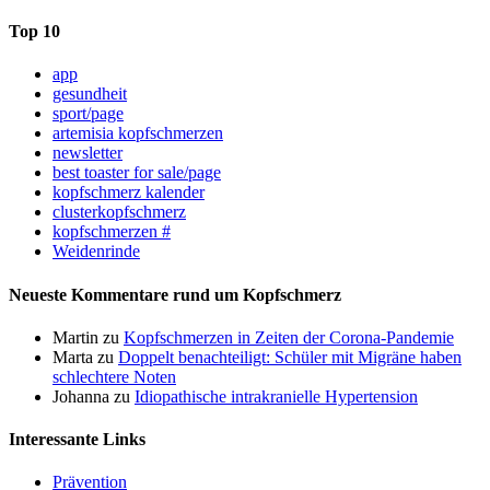
Top 10
app
gesundheit
sport/page
artemisia kopfschmerzen
newsletter
best toaster for sale/page
kopfschmerz kalender
clusterkopfschmerz
kopfschmerzen #
Weidenrinde
Neueste Kommentare rund um Kopfschmerz
Martin
zu
Kopfschmerzen in Zeiten der Corona-Pandemie
Marta
zu
Doppelt benachteiligt: Schüler mit Migräne haben
schlechtere Noten
Johanna
zu
Idiopathische intrakranielle Hypertension
Interessante Links
Prävention