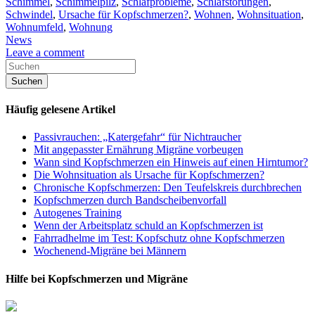
Schimmel
,
Schimmelpilz
,
Schlafprobleme
,
Schlafstörungen
,
Schwindel
,
Ursache für Kopfschmerzen?
,
Wohnen
,
Wohnsituation
,
Wohnumfeld
,
Wohnung
News
Leave a comment
Häufig gelesene Artikel
Passivrauchen: „Katergefahr“ für Nichtraucher
Mit angepasster Ernährung Migräne vorbeugen
Wann sind Kopfschmerzen ein Hinweis auf einen Hirntumor?
Die Wohnsituation als Ursache für Kopfschmerzen?
Chronische Kopfschmerzen: Den Teufelskreis durchbrechen
Kopfschmerzen durch Bandscheibenvorfall
Autogenes Training
Wenn der Arbeitsplatz schuld an Kopfschmerzen ist
Fahrradhelme im Test: Kopfschutz ohne Kopfschmerzen
Wochenend-Migräne bei Männern
Hilfe bei Kopfschmerzen und Migräne