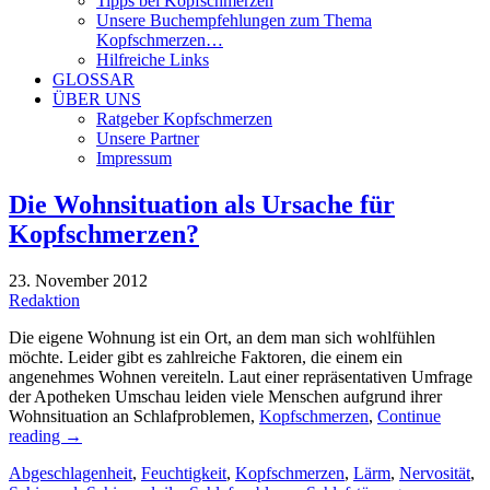
Tipps bei Kopfschmerzen
Unsere Buchempfehlungen zum Thema
Kopfschmerzen…
Hilfreiche Links
GLOSSAR
ÜBER UNS
Ratgeber Kopfschmerzen
Unsere Partner
Impressum
Die Wohnsituation als Ursache für
Kopfschmerzen?
23. November 2012
Redaktion
Die eigene Wohnung ist ein Ort, an dem man sich wohlfühlen
möchte. Leider gibt es zahlreiche Faktoren, die einem ein
angenehmes Wohnen vereiteln. Laut einer repräsentativen Umfrage
der Apotheken Umschau leiden viele Menschen aufgrund ihrer
Wohnsituation an Schlafproblemen,
Kopfschmerzen
,
Continue
reading
→
Abgeschlagenheit
,
Feuchtigkeit
,
Kopfschmerzen
,
Lärm
,
Nervosität
,