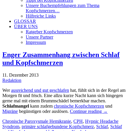
Tipps bei Kopfschmerzen
Unsere Buchempfehlungen zum Thema
Kopfschmerzen…
Hilfreiche Links
GLOSSAR
ÜBER UNS
Ratgeber Kopfschmerzen
Unsere Partner
Impressum
Enger Zusammenhang zwischen Schlaf
und Kopfschmerzen
11. Dezember 2013
Redaktion
Wer
ausreichend und gut geschlafen
hat, fühlt sich in der Regel am
Morgen fit und frisch. Eine allzu kurze Nacht kann sich hingegen
gerne mal mit einem Brummschädel bemerkbar machen.
Schlafmangel
kann zudem
chronische Kopfschmerzen
und
Migräne
begünstigen oder auslösen.
Continue reading
→
Chronische Paroxysmale Hemikranie
,
CPH
,
Hypnic Headache
Syndrom
,
primäre schlafgebundene Kopfschmerz
,
Schlaf
,
Schlaf