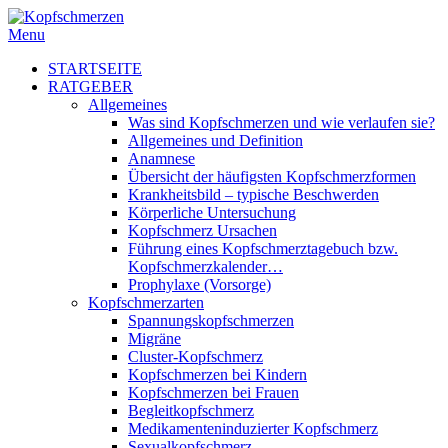
Menu
STARTSEITE
RATGEBER
Allgemeines
Was sind Kopfschmerzen und wie verlaufen sie?
Allgemeines und Definition
Anamnese
Übersicht der häufigsten Kopfschmerzformen
Krankheitsbild – typische Beschwerden
Körperliche Untersuchung
Kopfschmerz Ursachen
Führung eines Kopfschmerztagebuch bzw.
Kopfschmerzkalender…
Prophylaxe (Vorsorge)
Kopfschmerzarten
Spannungskopfschmerzen
Migräne
Cluster-Kopfschmerz
Kopfschmerzen bei Kindern
Kopfschmerzen bei Frauen
Begleitkopfschmerz
Medikamenteninduzierter Kopfschmerz
Sexualkopfschmerz