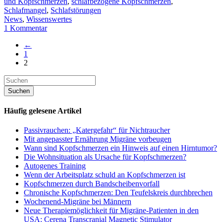
und Kopfschmerzen
,
schlafbezogene Kopfschmerzen
,
Schlafmangel
,
Schlafstörungen
News
,
Wissenswertes
1 Kommentar
←
1
2
Häufig gelesene Artikel
Passivrauchen: „Katergefahr“ für Nichtraucher
Mit angepasster Ernährung Migräne vorbeugen
Wann sind Kopfschmerzen ein Hinweis auf einen Hirntumor?
Die Wohnsituation als Ursache für Kopfschmerzen?
Autogenes Training
Wenn der Arbeitsplatz schuld an Kopfschmerzen ist
Kopfschmerzen durch Bandscheibenvorfall
Chronische Kopfschmerzen: Den Teufelskreis durchbrechen
Wochenend-Migräne bei Männern
Neue Therapiemöglichkeit für Migräne-Patienten in den
USA: Cerena Transcranial Magnetic Stimulator