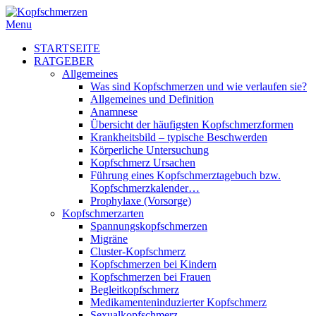
Menu
STARTSEITE
RATGEBER
Allgemeines
Was sind Kopfschmerzen und wie verlaufen sie?
Allgemeines und Definition
Anamnese
Übersicht der häufigsten Kopfschmerzformen
Krankheitsbild – typische Beschwerden
Körperliche Untersuchung
Kopfschmerz Ursachen
Führung eines Kopfschmerztagebuch bzw.
Kopfschmerzkalender…
Prophylaxe (Vorsorge)
Kopfschmerzarten
Spannungskopfschmerzen
Migräne
Cluster-Kopfschmerz
Kopfschmerzen bei Kindern
Kopfschmerzen bei Frauen
Begleitkopfschmerz
Medikamenteninduzierter Kopfschmerz
Sexualkopfschmerz