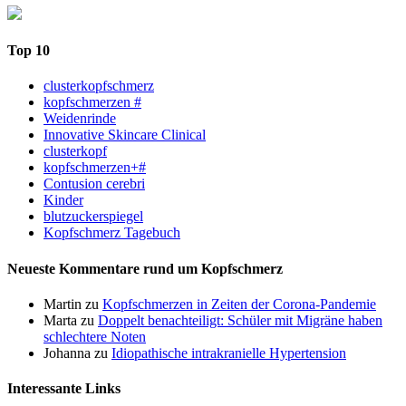
Top 10
clusterkopfschmerz
kopfschmerzen #
Weidenrinde
Innovative Skincare Clinical
clusterkopf
kopfschmerzen+#
Contusion cerebri
Kinder
blutzuckerspiegel
Kopfschmerz Tagebuch
Neueste Kommentare rund um Kopfschmerz
Martin
zu
Kopfschmerzen in Zeiten der Corona-Pandemie
Marta
zu
Doppelt benachteiligt: Schüler mit Migräne haben
schlechtere Noten
Johanna
zu
Idiopathische intrakranielle Hypertension
Interessante Links