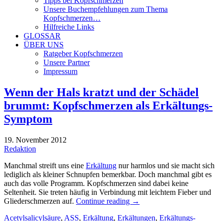
Tipps bei Kopfschmerzen
Unsere Buchempfehlungen zum Thema
Kopfschmerzen…
Hilfreiche Links
GLOSSAR
ÜBER UNS
Ratgeber Kopfschmerzen
Unsere Partner
Impressum
Wenn der Hals kratzt und der Schädel
brummt: Kopfschmerzen als Erkältungs-
Symptom
19. November 2012
Redaktion
Manchmal streift uns eine
Erkältung
nur harmlos und sie macht sich
lediglich als kleiner Schnupfen bemerkbar. Doch manchmal gibt es
auch das volle Programm. Kopfschmerzen sind dabei keine
Seltenheit. Sie treten häufig in Verbindung mit leichtem Fieber und
Gliederschmerzen auf.
Continue reading
→
Acetylsalicylsäure
,
ASS
,
Erkältung
,
Erkältungen
,
Erkältungs-