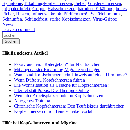
Symptome
,
Erkältungskopfschmerzen
,
Fieber
,
Gliederschmerzen
,
grippaler infekt
,
Grippe
,
Halsschmerzen
,
harmlose Erkältung
,
hohes
Fieber
,
Husten
,
Influenza
,
krank
,
Pfefferminzöl
,
Schädel brummt
,
Schnupfen
,
Schüttelfrost
,
starke Kopfschmerzen
,
Virus-Grippe
News
Leave a comment
Häufig gelesene Artikel
Passivrauchen: „Katergefahr“ für Nichtraucher
Mit angepasster Ernährung Migräne vorbeugen
Wann sind Kopfschmerzen ein Hinweis auf einen Hirntumor?
Wenn Düfte zu Kopfschmerzen führen
Die Wohnsituation als Ursache für Kopfschmerzen?
Internet statt Praxis: Die Therapie Online
Wenn der Arbeitsplatz schuld an Kopfschmerzen ist
Autogenes Training
Chronische Kopfschmerzen: Den Teufelskreis durchbrechen
Kopfschmerzen durch Bandscheibenvorfall
Hilfe bei Kopfschmerzen und Migräne