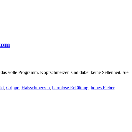
tom
 das volle Programm. Kopfschmerzen sind dabei keine Seltenheit. Sie
ekt
,
Grippe
,
Halsschmerzen
,
harmlose Erkältung
,
hohes Fieber
,