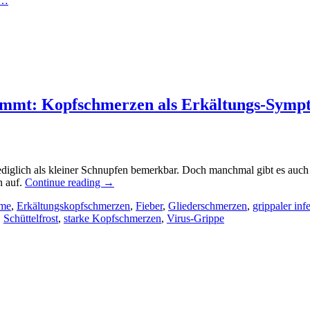
n…
rummt: Kopfschmerzen als Erkältungs-Symp
ediglich als kleiner Schnupfen bemerkbar. Doch manchmal gibt es auch
n auf.
Continue reading
→
ome
,
Erkältungskopfschmerzen
,
Fieber
,
Gliederschmerzen
,
grippaler inf
,
Schüttelfrost
,
starke Kopfschmerzen
,
Virus-Grippe