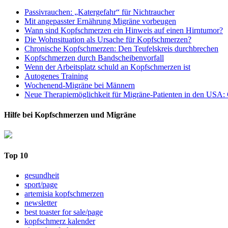
Passivrauchen: „Katergefahr“ für Nichtraucher
Mit angepasster Ernährung Migräne vorbeugen
Wann sind Kopfschmerzen ein Hinweis auf einen Hirntumor?
Die Wohnsituation als Ursache für Kopfschmerzen?
Chronische Kopfschmerzen: Den Teufelskreis durchbrechen
Kopfschmerzen durch Bandscheibenvorfall
Wenn der Arbeitsplatz schuld an Kopfschmerzen ist
Autogenes Training
Wochenend-Migräne bei Männern
Neue Therapiemöglichkeit für Migräne-Patienten in den USA: 
Hilfe bei Kopfschmerzen und Migräne
Top 10
gesundheit
sport/page
artemisia kopfschmerzen
newsletter
best toaster for sale/page
kopfschmerz kalender