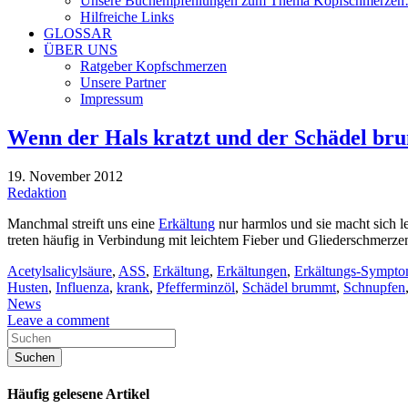
Unsere Buchempfehlungen zum Thema Kopfschmerze
Hilfreiche Links
GLOSSAR
ÜBER UNS
Ratgeber Kopfschmerzen
Unsere Partner
Impressum
Wenn der Hals kratzt und der Schädel b
19. November 2012
Redaktion
Manchmal streift uns eine
Erkältung
nur harmlos und sie macht sich l
treten häufig in Verbindung mit leichtem Fieber und Gliederschmerze
Acetylsalicylsäure
,
ASS
,
Erkältung
,
Erkältungen
,
Erkältungs-Sympt
Husten
,
Influenza
,
krank
,
Pfefferminzöl
,
Schädel brummt
,
Schnupfen
News
Leave a comment
Häufig gelesene Artikel