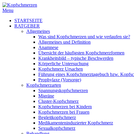
Menu
STARTSEITE
RATGEBER
Allgemeines
Was sind Kopfschmerzen und wie verlaufen sie?
Allgemeines und Definition
Anamnese
Übersicht der häufigsten Kopfschmerzformen
Krankheitsbild – typische Beschwerden
Körperliche Untersuchung
Kopfschmerz Ursachen
Führung eines Kopfschmerztagebuch bzw. Kopfs
Prophylaxe (Vorsorge)
Kopfschmerzarten
Spannungskopfschmerzen
Migräne
Cluster-Kopfschmerz
Kopfschmerzen bei Kindern
Kopfschmerzen bei Frauen
Begleitkopfschmerz
Medikamenteninduzierter Kopfschmerz
Sexualkopfschmerz
Behandlung