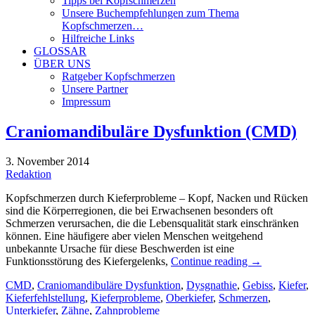
Tipps bei Kopfschmerzen
Unsere Buchempfehlungen zum Thema
Kopfschmerzen…
Hilfreiche Links
GLOSSAR
ÜBER UNS
Ratgeber Kopfschmerzen
Unsere Partner
Impressum
Craniomandibuläre Dysfunktion (CMD)
3. November 2014
Redaktion
Kopfschmerzen durch Kieferprobleme – Kopf, Nacken und Rücken
sind die Körperregionen, die bei Erwachsenen besonders oft
Schmerzen verursachen, die die Lebensqualität stark einschränken
können. Eine häufigere aber vielen Menschen weitgehend
unbekannte Ursache für diese Beschwerden ist eine
Funktionsstörung des Kiefergelenks,
Continue reading
→
CMD
,
Craniomandibuläre Dysfunktion
,
Dysgnathie
,
Gebiss
,
Kiefer
,
Kieferfehlstellung
,
Kieferprobleme
,
Oberkiefer
,
Schmerzen
,
Unterkiefer
,
Zähne
,
Zahnprobleme