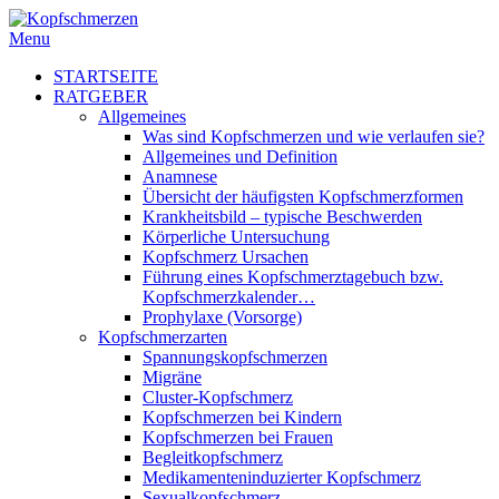
Menu
STARTSEITE
RATGEBER
Allgemeines
Was sind Kopfschmerzen und wie verlaufen sie?
Allgemeines und Definition
Anamnese
Übersicht der häufigsten Kopfschmerzformen
Krankheitsbild – typische Beschwerden
Körperliche Untersuchung
Kopfschmerz Ursachen
Führung eines Kopfschmerztagebuch bzw.
Kopfschmerzkalender…
Prophylaxe (Vorsorge)
Kopfschmerzarten
Spannungskopfschmerzen
Migräne
Cluster-Kopfschmerz
Kopfschmerzen bei Kindern
Kopfschmerzen bei Frauen
Begleitkopfschmerz
Medikamenteninduzierter Kopfschmerz
Sexualkopfschmerz