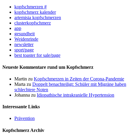
kopfschmerzen #
kopfschmerz kalender
artemisia kopfschmerzen
clusterkopfschmerz
app
gesundheit
Weidenrinde
newsletter
sport/page
best toaster for sale/page
Neueste Kommentare rund um Kopfschmerz
Martin
zu
Kopfschmerzen in Zeiten der Corona-Pandemie
Marta
zu
Doppelt benachteiligt: Schüler mit Migräne haben
schlechtere Noten
Johanna
zu
Idiopathische intrakranielle Hypertension
Interessante Links
Prävention
Kopfschmerz Archiv