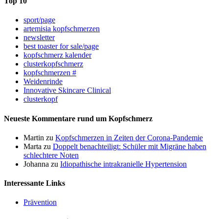
Top 10
sport/page
artemisia kopfschmerzen
newsletter
best toaster for sale/page
kopfschmerz kalender
clusterkopfschmerz
kopfschmerzen #
Weidenrinde
Innovative Skincare Clinical
clusterkopf
Neueste Kommentare rund um Kopfschmerz
Martin
zu
Kopfschmerzen in Zeiten der Corona-Pandemie
Marta
zu
Doppelt benachteiligt: Schüler mit Migräne haben
schlechtere Noten
Johanna
zu
Idiopathische intrakranielle Hypertension
Interessante Links
Prävention