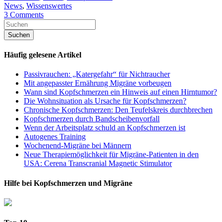
News
,
Wissenswertes
3 Comments
Häufig gelesene Artikel
Passivrauchen: „Katergefahr“ für Nichtraucher
Mit angepasster Ernährung Migräne vorbeugen
Wann sind Kopfschmerzen ein Hinweis auf einen Hirntumor?
Die Wohnsituation als Ursache für Kopfschmerzen?
Chronische Kopfschmerzen: Den Teufelskreis durchbrechen
Kopfschmerzen durch Bandscheibenvorfall
Wenn der Arbeitsplatz schuld an Kopfschmerzen ist
Autogenes Training
Wochenend-Migräne bei Männern
Neue Therapiemöglichkeit für Migräne-Patienten in den
USA: Cerena Transcranial Magnetic Stimulator
Hilfe bei Kopfschmerzen und Migräne