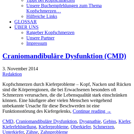
Tipps bei Kopfschmerzen
Unsere Buchempfehlungen zum Thema
Kopfschmerzen…
Hilfreiche Links
GLOSSAR
ÜBER UNS
Ratgeber Kopfschmerzen
Unsere Partner
Impressum
Craniomandibuläre Dysfunktion (CMD)
3. November 2014
Redaktion
Kopfschmerzen durch Kieferprobleme – Kopf, Nacken und Rücken
sind die Körperregionen, die bei Erwachsenen besonders oft
Schmerzen verursachen, die die Lebensqualität stark einschränken
können. Eine häufigere aber vielen Menschen weitgehend
unbekannte Ursache für diese Beschwerden ist eine
Funktionsstörung des Kiefergelenks,
Continue reading
→
CMD
,
Craniomandibuläre Dysfunktion
,
Dysgnathie
,
Gebiss
,
Kiefer
,
Kieferfehlstellung
,
Kieferprobleme
,
Oberkiefer
,
Schmerzen
,
Unterkiefer
,
Zähne
,
Zahnprobleme