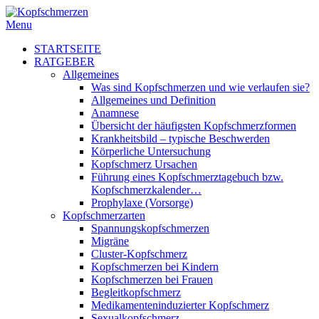
Menu
STARTSEITE
RATGEBER
Allgemeines
Was sind Kopfschmerzen und wie verlaufen sie?
Allgemeines und Definition
Anamnese
Übersicht der häufigsten Kopfschmerzformen
Krankheitsbild – typische Beschwerden
Körperliche Untersuchung
Kopfschmerz Ursachen
Führung eines Kopfschmerztagebuch bzw.
Kopfschmerzkalender…
Prophylaxe (Vorsorge)
Kopfschmerzarten
Spannungskopfschmerzen
Migräne
Cluster-Kopfschmerz
Kopfschmerzen bei Kindern
Kopfschmerzen bei Frauen
Begleitkopfschmerz
Medikamenteninduzierter Kopfschmerz
Sexualkopfschmerz