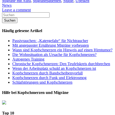
Migräne mit Aura
,
Migränepatienten
,
Studie
,
Übelkeit
News
Leave a comment
Häufig gelesene Artikel
Passivrauchen: „Katergefahr“ für Nichtraucher
Mit angepasster Ernährung Migräne vorbeugen
Wann sind Kopfschmerzen ein Hinweis auf einen Hirntumor?
Die Wohnsituation als Ursache für Kopfschmerzen?
Autogenes Training
Chronische Kopfschmerzen: Den Teufelskreis durchbrechen
Wenn der Arbeitsplatz schuld an Kopfschmerzen ist
Kopfschmerzen durch Bandscheibenvorfall
Kopfschmerzen durch Funk und Elektrosmog
Schlafstörungen und Kopfschmerzen
Hilfe bei Kopfschmerzen und Migräne
Top 10