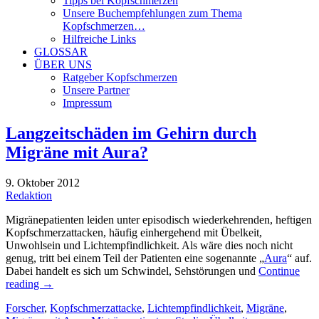
Tipps bei Kopfschmerzen
Unsere Buchempfehlungen zum Thema
Kopfschmerzen…
Hilfreiche Links
GLOSSAR
ÜBER UNS
Ratgeber Kopfschmerzen
Unsere Partner
Impressum
Langzeitschäden im Gehirn durch
Migräne mit Aura?
9. Oktober 2012
Redaktion
Migränepatienten leiden unter episodisch wiederkehrenden, heftigen
Kopfschmerzattacken, häufig einhergehend mit Übelkeit,
Unwohlsein und Lichtempfindlichkeit. Als wäre dies noch nicht
genug, tritt bei einem Teil der Patienten eine sogenannte „
Aura
“ auf.
Dabei handelt es sich um Schwindel, Sehstörungen und
Continue
reading
→
Forscher
,
Kopfschmerzattacke
,
Lichtempfindlichkeit
,
Migräne
,