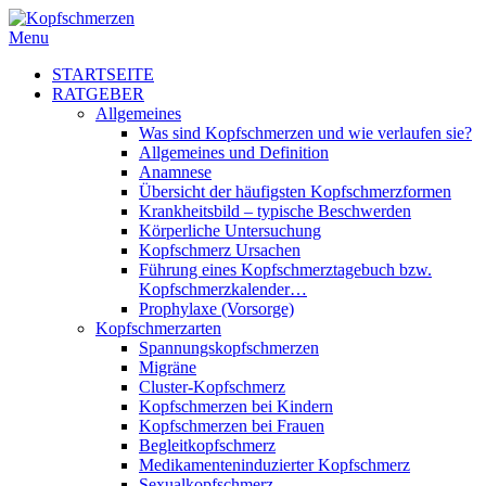
Menu
STARTSEITE
RATGEBER
Allgemeines
Was sind Kopfschmerzen und wie verlaufen sie?
Allgemeines und Definition
Anamnese
Übersicht der häufigsten Kopfschmerzformen
Krankheitsbild – typische Beschwerden
Körperliche Untersuchung
Kopfschmerz Ursachen
Führung eines Kopfschmerztagebuch bzw.
Kopfschmerzkalender…
Prophylaxe (Vorsorge)
Kopfschmerzarten
Spannungskopfschmerzen
Migräne
Cluster-Kopfschmerz
Kopfschmerzen bei Kindern
Kopfschmerzen bei Frauen
Begleitkopfschmerz
Medikamenteninduzierter Kopfschmerz
Sexualkopfschmerz