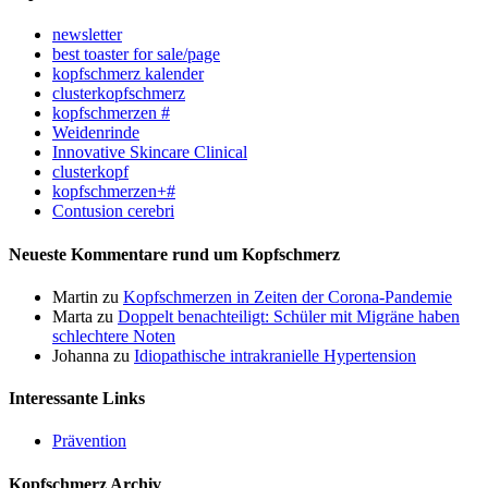
newsletter
best toaster for sale/page
kopfschmerz kalender
clusterkopfschmerz
kopfschmerzen #
Weidenrinde
Innovative Skincare Clinical
clusterkopf
kopfschmerzen+#
Contusion cerebri
Neueste Kommentare rund um Kopfschmerz
Martin
zu
Kopfschmerzen in Zeiten der Corona-Pandemie
Marta
zu
Doppelt benachteiligt: Schüler mit Migräne haben
schlechtere Noten
Johanna
zu
Idiopathische intrakranielle Hypertension
Interessante Links
Prävention
Kopfschmerz Archiv