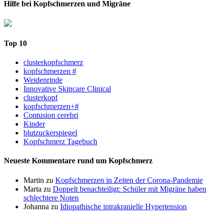
Hilfe bei Kopfschmerzen und Migräne
Top 10
clusterkopfschmerz
kopfschmerzen #
Weidenrinde
Innovative Skincare Clinical
clusterkopf
kopfschmerzen+#
Contusion cerebri
Kinder
blutzuckerspiegel
Kopfschmerz Tagebuch
Neueste Kommentare rund um Kopfschmerz
Martin
zu
Kopfschmerzen in Zeiten der Corona-Pandemie
Marta
zu
Doppelt benachteiligt: Schüler mit Migräne haben
schlechtere Noten
Johanna
zu
Idiopathische intrakranielle Hypertension