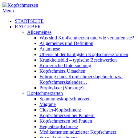
Menu
STARTSEITE
RATGEBER
Allgemeines
Was sind Kopfschmerzen und wie verlaufen sie?
Allgemeines und Definition
Anamnese
Übersicht der häufigsten Kopfschmerzformen
Krankheitsbild – typische Beschwerden
Körperliche Untersuchung
Kopfschmerz Ursachen
Führung eines Kopfschmerztagebuch bzw.
Kopfschmerzkalender…
Prophylaxe (Vorsorge)
Kopfschmerzarten
Spannungskopfschmerzen
Migräne
Cluster-Kopfschmerz
Kopfschmerzen bei Kindern
Kopfschmerzen bei Frauen
Begleitkopfschmerz
Medikamenteninduzierter Kopfschmerz
Sexualkopfschmerz