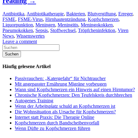
reading
→
Antibiotika
,
Antibiotikatherapie
,
Bakterien
,
Blutvergiftung
,
Erreger
,
FSME
,
FSME-Virus
,
Hirnhautentzündung
,
Kopfschmerzen
,
Liquorpunktion
,
Meningen
,
Meningitis
,
Meningokokken
,
Pneumokokken
,
Sepsis
,
Stoffwechsel
,
Tröpfcheninfektion
,
Viren
News
,
Wissenswertes
Leave a comment
Häufig gelesene Artikel
Passivrauchen: „Katergefahr“ für Nichtraucher
Mit angepasster Ernährung Migräne vorbeugen
Wann sind Kopfschmerzen ein Hinweis auf einen Hirntumor?
Chronische Kopfschmerzen: Den Teufelskreis durchbrechen
Autogenes Training
Wenn der Arbeitsplatz schuld an Kopfschmerzen ist
Die Wohnsituation als Ursache für Kopfschmerzen?
Internet statt Praxis: Die Therapie Online
Kopfschmerzen durch Bandscheibenvorfall
Wenn Düfte zu Kopfschmerzen führen