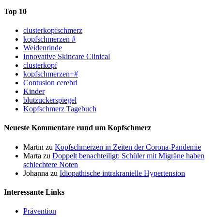
Top 10
clusterkopfschmerz
kopfschmerzen #
Weidenrinde
Innovative Skincare Clinical
clusterkopf
kopfschmerzen+#
Contusion cerebri
Kinder
blutzuckerspiegel
Kopfschmerz Tagebuch
Neueste Kommentare rund um Kopfschmerz
Martin
zu
Kopfschmerzen in Zeiten der Corona-Pandemie
Marta
zu
Doppelt benachteiligt: Schüler mit Migräne haben
schlechtere Noten
Johanna
zu
Idiopathische intrakranielle Hypertension
Interessante Links
Prävention