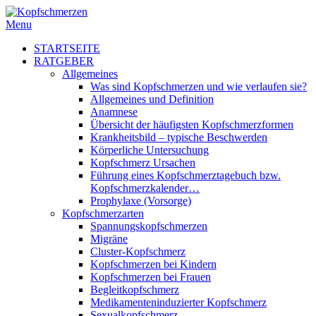
Menu
STARTSEITE
RATGEBER
Allgemeines
Was sind Kopfschmerzen und wie verlaufen sie?
Allgemeines und Definition
Anamnese
Übersicht der häufigsten Kopfschmerzformen
Krankheitsbild – typische Beschwerden
Körperliche Untersuchung
Kopfschmerz Ursachen
Führung eines Kopfschmerztagebuch bzw.
Kopfschmerzkalender…
Prophylaxe (Vorsorge)
Kopfschmerzarten
Spannungskopfschmerzen
Migräne
Cluster-Kopfschmerz
Kopfschmerzen bei Kindern
Kopfschmerzen bei Frauen
Begleitkopfschmerz
Medikamenteninduzierter Kopfschmerz
Sexualkopfschmerz