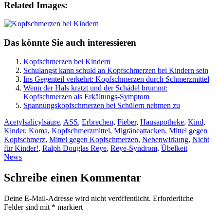
Related Images:
Das könnte Sie auch interessieren
Kopfschmerzen bei Kindern
Schulangst kann schuld an Kopfschmerzen bei Kindern sein
Ins Gegenteil verkehrt: Kopfschmerzen durch Schmerzmittel
Wenn der Hals kratzt und der Schädel brummt:
Kopfschmerzen als Erkältungs-Symptom
Spannungskopfschmerzen bei Schülern nehmen zu
Acetylsalicylsäure
,
ASS
,
Erbrechen
,
Fieber
,
Hausapotheke
,
Kind
,
Kinder
,
Koma
,
Kopfschmerzmittel
,
Migräneattacken
,
Mittel gegen
Kopfschmerz
,
Mittel gegen Kopfschmerzen
,
Nebenwirkung
,
Nicht
für Kinder!
,
Ralph Douglas Reye
,
Reye-Syndrom
,
Übelkeit
News
Schreibe einen Kommentar
Deine E-Mail-Adresse wird nicht veröffentlicht.
Erforderliche
Felder sind mit
*
markiert