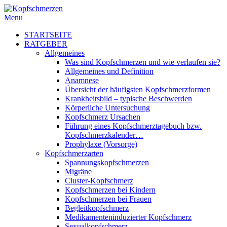
Menu
STARTSEITE
RATGEBER
Allgemeines
Was sind Kopfschmerzen und wie verlaufen sie?
Allgemeines und Definition
Anamnese
Übersicht der häufigsten Kopfschmerzformen
Krankheitsbild – typische Beschwerden
Körperliche Untersuchung
Kopfschmerz Ursachen
Führung eines Kopfschmerztagebuch bzw.
Kopfschmerzkalender…
Prophylaxe (Vorsorge)
Kopfschmerzarten
Spannungskopfschmerzen
Migräne
Cluster-Kopfschmerz
Kopfschmerzen bei Kindern
Kopfschmerzen bei Frauen
Begleitkopfschmerz
Medikamenteninduzierter Kopfschmerz
Sexualkopfschmerz