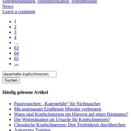
Selbstbehandlung
,
Selbstmedikation
,
Selbsttherapie
News
Leave a comment
1
2
3
4
…
63
64
65
→
Häufig gelesene Artikel
Passivrauchen: „Katergefahr“ für Nichtraucher
Mit angepasster Ernährung Migräne vorbeugen
Wann sind Kopfschmerzen ein Hinweis auf einen Hirntumor?
Die Wohnsituation als Ursache für Kopfschmerzen?
Chronische Kopfschmerzen: Den Teufelskreis durchbrechen
Autogenes Training