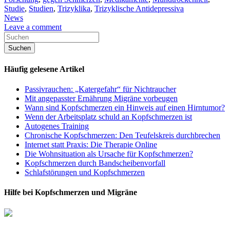
Studie
,
Studien
,
Trizyklika
,
Trizyklische Antidepressiva
News
Leave a comment
Häufig gelesene Artikel
Passivrauchen: „Katergefahr“ für Nichtraucher
Mit angepasster Ernährung Migräne vorbeugen
Wann sind Kopfschmerzen ein Hinweis auf einen Hirntumor?
Wenn der Arbeitsplatz schuld an Kopfschmerzen ist
Autogenes Training
Chronische Kopfschmerzen: Den Teufelskreis durchbrechen
Internet statt Praxis: Die Therapie Online
Die Wohnsituation als Ursache für Kopfschmerzen?
Kopfschmerzen durch Bandscheibenvorfall
Schlafstörungen und Kopfschmerzen
Hilfe bei Kopfschmerzen und Migräne