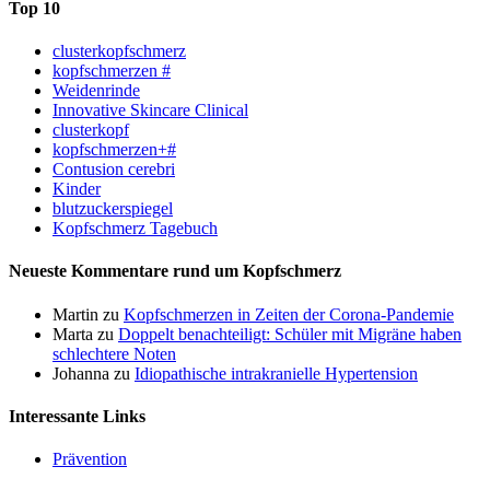
Top 10
clusterkopfschmerz
kopfschmerzen #
Weidenrinde
Innovative Skincare Clinical
clusterkopf
kopfschmerzen+#
Contusion cerebri
Kinder
blutzuckerspiegel
Kopfschmerz Tagebuch
Neueste Kommentare rund um Kopfschmerz
Martin
zu
Kopfschmerzen in Zeiten der Corona-Pandemie
Marta
zu
Doppelt benachteiligt: Schüler mit Migräne haben
schlechtere Noten
Johanna
zu
Idiopathische intrakranielle Hypertension
Interessante Links
Prävention