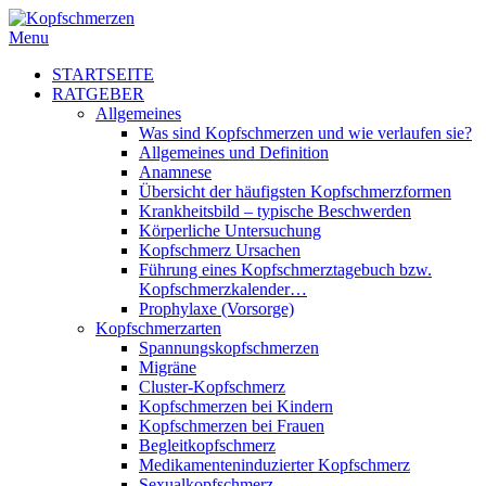
Menu
STARTSEITE
RATGEBER
Allgemeines
Was sind Kopfschmerzen und wie verlaufen sie?
Allgemeines und Definition
Anamnese
Übersicht der häufigsten Kopfschmerzformen
Krankheitsbild – typische Beschwerden
Körperliche Untersuchung
Kopfschmerz Ursachen
Führung eines Kopfschmerztagebuch bzw.
Kopfschmerzkalender…
Prophylaxe (Vorsorge)
Kopfschmerzarten
Spannungskopfschmerzen
Migräne
Cluster-Kopfschmerz
Kopfschmerzen bei Kindern
Kopfschmerzen bei Frauen
Begleitkopfschmerz
Medikamenteninduzierter Kopfschmerz
Sexualkopfschmerz