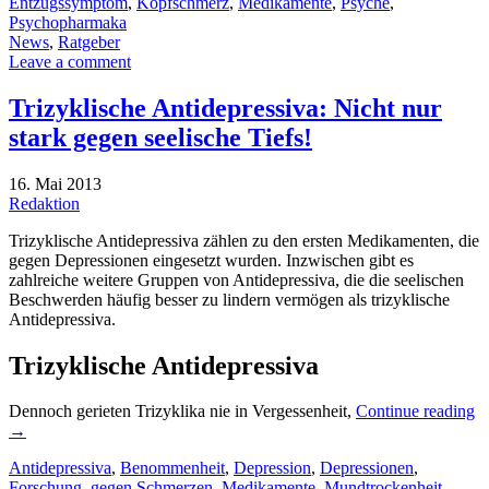
Entzugssymptom
,
Kopfschmerz
,
Medikamente
,
Psyche
,
Psychopharmaka
News
,
Ratgeber
Leave a comment
Trizyklische Antidepressiva: Nicht nur
stark gegen seelische Tiefs!
16. Mai 2013
Redaktion
Trizyklische Antidepressiva zählen zu den ersten Medikamenten, die
gegen Depressionen eingesetzt wurden. Inzwischen gibt es
zahlreiche weitere Gruppen von Antidepressiva, die die seelischen
Beschwerden häufig besser zu lindern vermögen als trizyklische
Antidepressiva.
Trizyklische Antidepressiva
Dennoch gerieten Trizyklika nie in Vergessenheit,
Continue reading
→
Antidepressiva
,
Benommenheit
,
Depression
,
Depressionen
,
Forschung
,
gegen Schmerzen
,
Medikamente
,
Mundtrockenheit
,