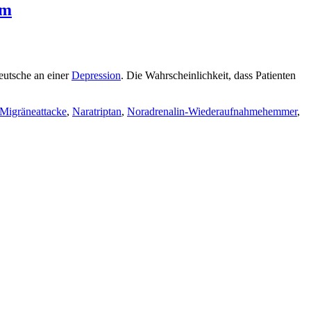
om
eutsche an einer
Depression
. Die Wahrscheinlichkeit, dass Patienten
Migräneattacke
,
Naratriptan
,
Noradrenalin-Wiederaufnahmehemmer
,