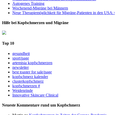
Autogenes Training
Wochenend-Migräne bei Männern
Neue Therapiemöglichkeit für Migräne-Patienten in den USA: 
Hilfe bei Kopfschmerzen und Migräne
Top 10
gesundheit
sport/page
artemisia kopfschmerzen
newsletter
best toaster for sale/page
kopfschmerz kalender
clusterkopfschmerz
kopfschmerzen #
Weidenrinde
Innovative Skincare Clinical
Neueste Kommentare rund um Kopfschmerz