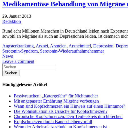
Medikamentöse Behandlung von Migräne u
29. Januar 2013
Redaktion
Rund acht Millionen Menschen in Deutschland leiden nach Expertenm
sowohl an Migräne als auch an Depressionen leiden, ist demnach ni
Angsterkrankung
,
Arznei
,
Arzneien
,
Arzneimittel
,
Depression
,
Depres
Serotonin-Syndrom
,
Serotonin-Wiederaufnahmehemmer
News
Leave a comment
Häufig gelesene Artikel
Passivrauchen: „Katergefahr“ für Nichtraucher
Mit angepasster Ernährung Migräne vorbeugen
Wann sind Kopfschmerzen ein Hinweis auf einen Hirntumor?
Die Wohnsituation als Ursache für Kopfschmerzen?
Chronische Kopfschmerzen: Den Teufelskreis durchbrechen
Kopfschmerzen durch Bandscheibenvorfall
Wenn der Arbeitsplatz schuld an Kopfschmerzen ist