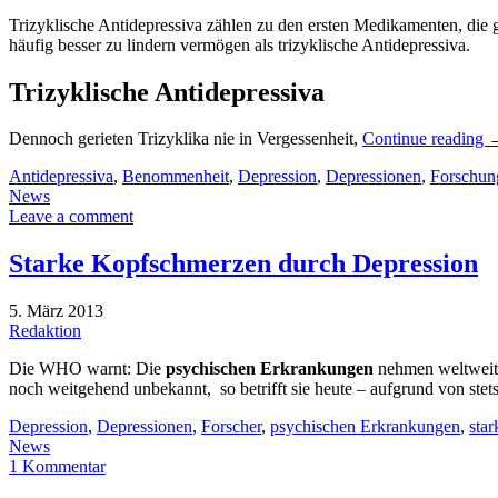
Trizyklische Antidepressiva zählen zu den ersten Medikamenten, die 
häufig besser zu lindern vermögen als trizyklische Antidepressiva.
Trizyklische Antidepressiva
Dennoch gerieten Trizyklika nie in Vergessenheit,
Continue reading
Antidepressiva
,
Benommenheit
,
Depression
,
Depressionen
,
Forschun
News
Leave a comment
Starke Kopfschmerzen durch Depression
5. März 2013
Redaktion
Die WHO warnt: Die
psychischen Erkrankungen
nehmen weltweit z
noch weitgehend unbekannt, so betrifft sie heute – aufgrund von ste
Depression
,
Depressionen
,
Forscher
,
psychischen Erkrankungen
,
sta
News
1 Kommentar