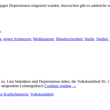
gegen Depressionen eingesetzt wurden. Inzwischen gibt es zahlreiche 
→
g
,
gegen Schmerzen
,
Medikamente
,
Mundtrockenheit
,
Studie
,
Studien
,
u. Laut Statistiken sind Depressionen dabei, die Volkskrankheit Nr. 
ts steigendem Leistungsdruck
Continue reading
→
rke Kopfschmerzen
,
Volkskrankheit