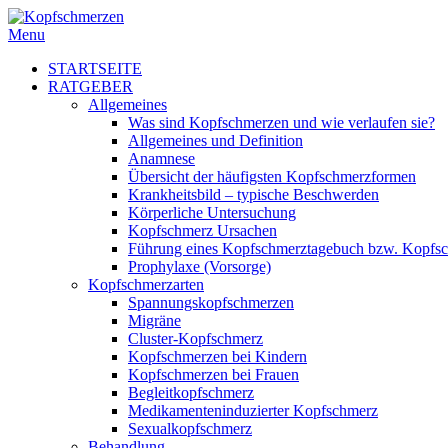
Menu
STARTSEITE
RATGEBER
Allgemeines
Was sind Kopfschmerzen und wie verlaufen sie?
Allgemeines und Definition
Anamnese
Übersicht der häufigsten Kopfschmerzformen
Krankheitsbild – typische Beschwerden
Körperliche Untersuchung
Kopfschmerz Ursachen
Führung eines Kopfschmerztagebuch bzw. Kopfs
Prophylaxe (Vorsorge)
Kopfschmerzarten
Spannungskopfschmerzen
Migräne
Cluster-Kopfschmerz
Kopfschmerzen bei Kindern
Kopfschmerzen bei Frauen
Begleitkopfschmerz
Medikamenteninduzierter Kopfschmerz
Sexualkopfschmerz
Behandlung