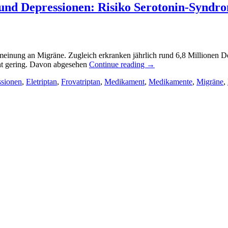
nd Depressionen: Risiko Serotonin-Syndr
einung an Migräne. Zugleich erkranken jährlich rund 6,8 Millionen D
cht gering. Davon abgesehen
Continue reading
→
sionen
,
Eletriptan
,
Frovatriptan
,
Medikament
,
Medikamente
,
Migräne
,