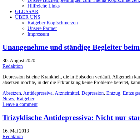
Unsere Buchempfehlungen zum Thema Kopfschmerze
Hilfreiche Links
GLOSSAR
ÜBER UNS
Ratgeber Kopfschmerzen
Unsere Partner
Impressum
Unangenehme und ständige Begleiter beim
30. August 2020
Redaktion
Depression ist eine Krankheit, die in Episoden verläuft. Allgemein k
absetzen möchte, in der die Erkrankung keine Probleme bereitet, kann
Absetzen
,
Antidepressiva
,
Arzneimittel
,
Depression
,
Entzug
,
Entzugs
News
,
Ratgeber
Leave a comment
Trizyklische Antidepressiva: Nicht nur star
16. Mai 2013
Redaktion