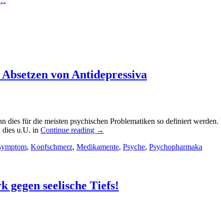
n…
 Absetzen von Antidepressiva
ann dies für die meisten psychischen Problematiken so definiert werden
 dies u.U. in
Continue reading
→
symptom
,
Kopfschmerz
,
Medikamente
,
Psyche
,
Psychopharmaka
k gegen seelische Tiefs!