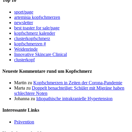
Top 10
sport/page
artemisia kopfschmerzen
newsletter
best toaster for sale/page
kopfschmerz kalender
clusterkopfschmerz
kopfschmerzen #
Weidenrinde
Innovative Skincare Clinical
clusterkopf
Neueste Kommentare rund um Kopfschmerz
Martin
zu
Kopfschmerzen in Zeiten der Corona-Pandemie
Marta
zu
Doppelt benachteiligt: Schüler mit Migräne haben
schlechtere Noten
Johanna
zu
Idiopathische intrakranielle Hypertension
Interessante Links
Prävention