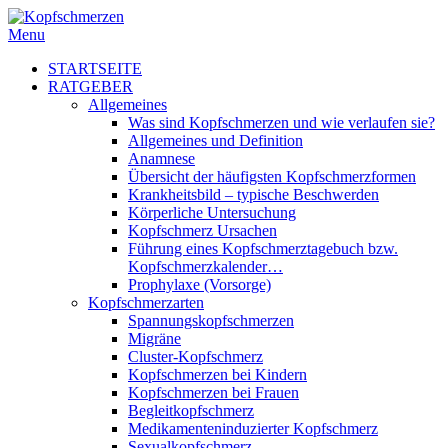
Menu
STARTSEITE
RATGEBER
Allgemeines
Was sind Kopfschmerzen und wie verlaufen sie?
Allgemeines und Definition
Anamnese
Übersicht der häufigsten Kopfschmerzformen
Krankheitsbild – typische Beschwerden
Körperliche Untersuchung
Kopfschmerz Ursachen
Führung eines Kopfschmerztagebuch bzw.
Kopfschmerzkalender…
Prophylaxe (Vorsorge)
Kopfschmerzarten
Spannungskopfschmerzen
Migräne
Cluster-Kopfschmerz
Kopfschmerzen bei Kindern
Kopfschmerzen bei Frauen
Begleitkopfschmerz
Medikamenteninduzierter Kopfschmerz
Sexualkopfschmerz