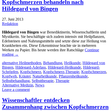
Kopfschmerzen behandeln nach
Hildegard von Bingen
27. Juni 2013
Redaktion
Hildegard von Bingen
war Benediktinerin, Wissenschaftlerin und
Mystikerin. Sie beschäftigte sich zudem intensiv mit Heilpflanzen,
Edelsteinen und Nahrungsmitteln und setzte diese zur Heilung von
Krankheiten ein. Diese Erkenntnisse brachte sie in mehreren
Werken zu Papier. Bis heute werden ihre Ratschläge
Continue
reading
→
alternative Heilmethoden
,
Behandlung
,
Heilkunde
,
Hildegard von
Bingen
,
Hildegard-Aderlass
,
Hildegard-Heilkunde
,
Hildegard-
Schröpfen
,
Kopfschmerz
,
Kopfschmerz-Therapie
,
Kopfschmerzen
,
Kopfweh
,
Kräuter
,
Naturheilkunde
,
Pflanzenheilkunde
,
Selbstbehandlung
,
Selbsttherapie
,
Therapie
Alternative Medizin
,
News
Leave a comment
Wissenschaftler entdecken
Zusammenhang zwischen Kopfschmerzen