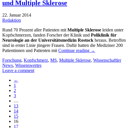
und Multiple Sklerose
22. Januar 2014
Redaktion
Rund 70 Prozent aller Patienten mit
Multiple Sklerose
leiden unter
Kopfschmerzen, fanden Forscher der Klinik und
Poliklinik für
Neurologie an der Universitätsmedizin Rostock
heraus. Betroffen
sind in erster Linie jüngere Frauen. Dafür hatten die Mediziner 200
Patientinnen und Patienten mit
Continue reading
→
Forschung
,
Kopfschmerz
,
MS
,
Multiple Sklerose
,
Wissenschaftler
News
,
Wissenswertes
Leave a comment
←
1
2
3
…
13
14
15
16
17