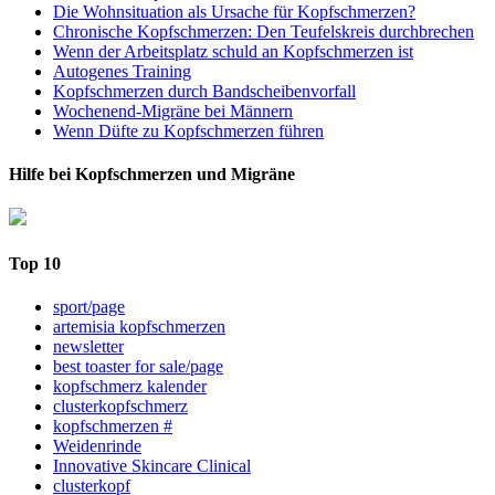
Die Wohnsituation als Ursache für Kopfschmerzen?
Chronische Kopfschmerzen: Den Teufelskreis durchbrechen
Wenn der Arbeitsplatz schuld an Kopfschmerzen ist
Autogenes Training
Kopfschmerzen durch Bandscheibenvorfall
Wochenend-Migräne bei Männern
Wenn Düfte zu Kopfschmerzen führen
Hilfe bei Kopfschmerzen und Migräne
Top 10
sport/page
artemisia kopfschmerzen
newsletter
best toaster for sale/page
kopfschmerz kalender
clusterkopfschmerz
kopfschmerzen #
Weidenrinde
Innovative Skincare Clinical
clusterkopf