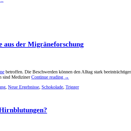
n…
se aus der Migräneforschung
ne
betroffen. Die Beschwerden können den Alltag stark beeinträchtigen,
n sind Mediziner
Continue reading
→
ung
,
Neue Ergebnisse
,
Schokolade
,
Trigger
 Hirnblutungen?