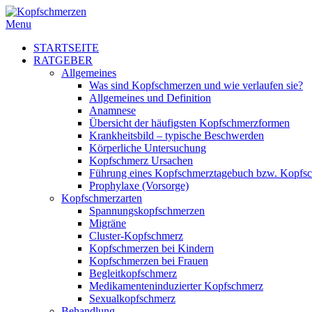
Menu
STARTSEITE
RATGEBER
Allgemeines
Was sind Kopfschmerzen und wie verlaufen sie?
Allgemeines und Definition
Anamnese
Übersicht der häufigsten Kopfschmerzformen
Krankheitsbild – typische Beschwerden
Körperliche Untersuchung
Kopfschmerz Ursachen
Führung eines Kopfschmerztagebuch bzw. Kopfs
Prophylaxe (Vorsorge)
Kopfschmerzarten
Spannungskopfschmerzen
Migräne
Cluster-Kopfschmerz
Kopfschmerzen bei Kindern
Kopfschmerzen bei Frauen
Begleitkopfschmerz
Medikamenteninduzierter Kopfschmerz
Sexualkopfschmerz
Behandlung