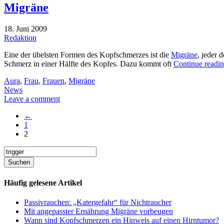
Migräne
18. Juni 2009
Redaktion
Eine der übelsten Formen des Kopfschmerzes ist die
Migräne
, jeder 
Schmerz in einer Hälfte des Kopfes. Dazu kommt oft
Continue readi
Aura
,
Frau
,
Frauen
,
Migräne
News
Leave a comment
←
1
2
Häufig gelesene Artikel
Passivrauchen: „Katergefahr“ für Nichtraucher
Mit angepasster Ernährung Migräne vorbeugen
Wann sind Kopfschmerzen ein Hinweis auf einen Hirntumor?