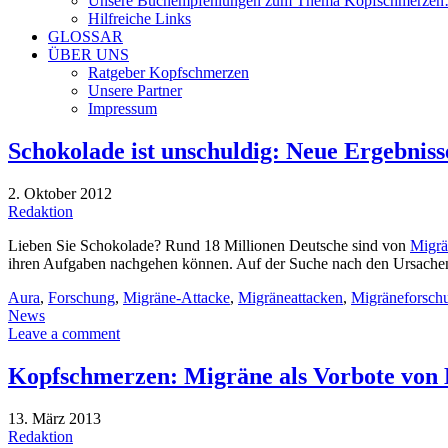
Unsere Buchempfehlungen zum Thema Kopfschmerze
Hilfreiche Links
GLOSSAR
ÜBER UNS
Ratgeber Kopfschmerzen
Unsere Partner
Impressum
Schokolade ist unschuldig: Neue Ergebnis
2. Oktober 2012
Redaktion
Lieben Sie Schokolade? Rund 18 Millionen Deutsche sind von
Migrä
ihren Aufgaben nachgehen können. Auf der Suche nach den Ursache
Aura
,
Forschung
,
Migräne-Attacke
,
Migräneattacken
,
Migräneforsch
News
Leave a comment
Kopfschmerzen: Migräne als Vorbote von
13. März 2013
Redaktion