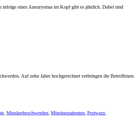
 infolge eines Aneurysmas im Kopf gibt es jährlich. Dabei sind
schwerden. Auf zehn Jahre hochgerechnet verbringen die Betroffenen
ie
,
Migränebeschwerden
,
Migränepatienten
,
Pestwurz
,