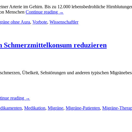
ner Arterie im Gehirn. Bis zu 12.000 lebensbedrohliche Hirnblutungen
llion Menschen
Continue reading
→
gräne ohne Aura
,
Vorbote
,
Wissenschaftler
n Schmerzmittelkonsum reduzieren
pfschmerzen, Übelkeit, Sehstörungen und anderen typischen Migränebe
tinue reading
→
dikamenten
,
Medikation
,
Migräne
,
Migräne-Patienten
,
Migräne-Therap