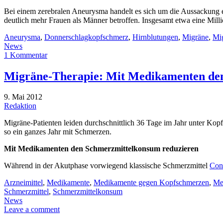
Bei einem zerebralen Aneurysma handelt es sich um die Aussackung ei
deutlich mehr Frauen als Männer betroffen. Insgesamt etwa eine Mi
Aneurysma
,
Donnerschlagkopfschmerz
,
Hirnblutungen
,
Migräne
,
Mi
News
1 Kommentar
Migräne-Therapie: Mit Medikamenten de
9. Mai 2012
Redaktion
Migräne-Patienten leiden durchschnittlich 36 Tage im Jahr unter Ko
so ein ganzes Jahr mit Schmerzen.
Mit Medikamenten den Schmerzmittelkonsum reduzieren
Während in der Akutphase vorwiegend klassische Schmerzmittel
Con
Arzneimittel
,
Medikamente
,
Medikamente gegen Kopfschmerzen
,
Me
Schmerzmittel
,
Schmerzmittelkonsum
News
Leave a comment