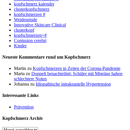
kopfschmerz kalender
clusterkopfschmerz
kopfschmerzen #
Weidenrinde
Innovative Skincare Clinical
clusterkopf
kopfschmerzen+#
Contusion cerebri
Kinder
Neueste Kommentare rund um Kopfschmerz
Martin
zu
Kopfschmerzen in Zeiten der Corona-Pandemie
Marta
zu
Doppelt benachteiligt: Schüler mit Migräne haben
schlechtere Noten
Johanna
zu
Idiopathische intrakranielle Hypertension
Interessante Links
Prävention
Kopfschmerz Archiv
Kopfschmerz