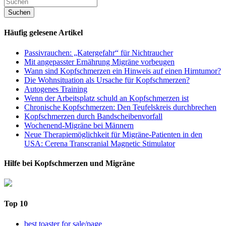
Häufig gelesene Artikel
Passivrauchen: „Katergefahr“ für Nichtraucher
Mit angepasster Ernährung Migräne vorbeugen
Wann sind Kopfschmerzen ein Hinweis auf einen Hirntumor?
Die Wohnsituation als Ursache für Kopfschmerzen?
Autogenes Training
Wenn der Arbeitsplatz schuld an Kopfschmerzen ist
Chronische Kopfschmerzen: Den Teufelskreis durchbrechen
Kopfschmerzen durch Bandscheibenvorfall
Wochenend-Migräne bei Männern
Neue Therapiemöglichkeit für Migräne-Patienten in den
USA: Cerena Transcranial Magnetic Stimulator
Hilfe bei Kopfschmerzen und Migräne
Top 10
best toaster for sale/page