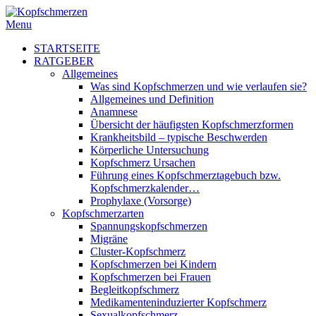
Menu
STARTSEITE
RATGEBER
Allgemeines
Was sind Kopfschmerzen und wie verlaufen sie?
Allgemeines und Definition
Anamnese
Übersicht der häufigsten Kopfschmerzformen
Krankheitsbild – typische Beschwerden
Körperliche Untersuchung
Kopfschmerz Ursachen
Führung eines Kopfschmerztagebuch bzw.
Kopfschmerzkalender…
Prophylaxe (Vorsorge)
Kopfschmerzarten
Spannungskopfschmerzen
Migräne
Cluster-Kopfschmerz
Kopfschmerzen bei Kindern
Kopfschmerzen bei Frauen
Begleitkopfschmerz
Medikamenteninduzierter Kopfschmerz
Sexualkopfschmerz