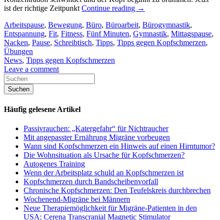
ist der richtige Zeitpunkt
Continue reading
→
Arbeitspause
,
Bewegung
,
Büro
,
Büroarbeit
,
Bürogymnastik
,
Entspannung
,
Fit
,
Fitness
,
Fünf Minuten
,
Gymnastik
,
Mittagspause
,
Nacken
,
Pause
,
Schreibtisch
,
Tipps
,
Tipps gegen Kopfschmerzen
,
Übungen
News
,
Tipps gegen Kopfschmerzen
Leave a comment
Häufig gelesene Artikel
Passivrauchen: „Katergefahr“ für Nichtraucher
Mit angepasster Ernährung Migräne vorbeugen
Wann sind Kopfschmerzen ein Hinweis auf einen Hirntumor?
Die Wohnsituation als Ursache für Kopfschmerzen?
Autogenes Training
Wenn der Arbeitsplatz schuld an Kopfschmerzen ist
Kopfschmerzen durch Bandscheibenvorfall
Chronische Kopfschmerzen: Den Teufelskreis durchbrechen
Wochenend-Migräne bei Männern
Neue Therapiemöglichkeit für Migräne-Patienten in den
USA: Cerena Transcranial Magnetic Stimulator