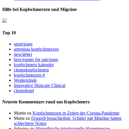
Hilfe bei Kopfschmerzen und Migräne
Top 10
sport/page
artemisia kopfschmerzen
newsletter
best toaster for sale/page
kopfschmerz kalender
clusterkopfschmerz
kopfschmerzen #
Weidenrinde
Innovative Skincare Clinical
clusterkopf
Neueste Kommentare rund um Kopfschmerz
Martin
zu
Kopfschmerzen in Zeiten der Corona-Pandemie
Marta
zu
Doppelt benachteiligt: Schüler mit Migräne haben
schlechtere Noten
Johanna
zu
Idiopathische intrakranielle Hypertension