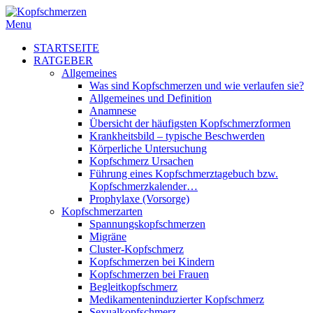
Menu
STARTSEITE
RATGEBER
Allgemeines
Was sind Kopfschmerzen und wie verlaufen sie?
Allgemeines und Definition
Anamnese
Übersicht der häufigsten Kopfschmerzformen
Krankheitsbild – typische Beschwerden
Körperliche Untersuchung
Kopfschmerz Ursachen
Führung eines Kopfschmerztagebuch bzw.
Kopfschmerzkalender…
Prophylaxe (Vorsorge)
Kopfschmerzarten
Spannungskopfschmerzen
Migräne
Cluster-Kopfschmerz
Kopfschmerzen bei Kindern
Kopfschmerzen bei Frauen
Begleitkopfschmerz
Medikamenteninduzierter Kopfschmerz
Sexualkopfschmerz