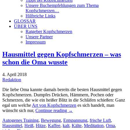
Tipps bei Kopfschmerzen
Unsere Buchempfehlungen zum Thema
Kopfschmerzen…
Hilfreiche Links
GLOSSAR
ÜBER UNS
Ratgeber Kopfschmerzen
Unsere Partner
Impressum
Hausmittel gegen Kopfschmerzen – was
schon die Oma wusste
4. April 2018
Redaktion
Die liebe Oma kannte damals bereits die besten Hausmittel gegen
Kopfschmerzen. Dumpfes Drücken, Hämmern, Pochen oder
Schmerzen, die wie ein heißer Blitz in die Schläfen schießen: Ganz
egal um welche
Art von Kopfschmerzen
es sich handelt, man
wünscht sich nur,
Continue reading
→
Autogenes Training
,
Bewegung
,
Entspannung
,
frische Luft
,
Hausmittel
,
Heiß
,
Hitze
,
Kaffee
,
kalt
,
Kälte
,
Meditation
,
Oma
,