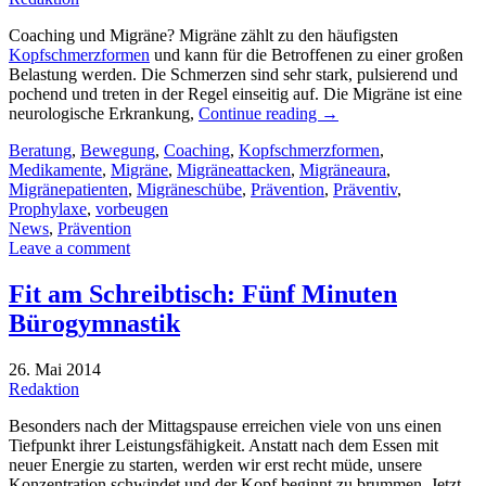
Coaching und Migräne? Migräne zählt zu den häufigsten
Kopfschmerzformen
und kann für die Betroffenen zu einer großen
Belastung werden. Die Schmerzen sind sehr stark, pulsierend und
pochend und treten in der Regel einseitig auf. Die Migräne ist eine
neurologische Erkrankung,
Continue reading
→
Beratung
,
Bewegung
,
Coaching
,
Kopfschmerzformen
,
Medikamente
,
Migräne
,
Migräneattacken
,
Migräneaura
,
Migränepatienten
,
Migräneschübe
,
Prävention
,
Präventiv
,
Prophylaxe
,
vorbeugen
News
,
Prävention
Leave a comment
Fit am Schreibtisch: Fünf Minuten
Bürogymnastik
26. Mai 2014
Redaktion
Besonders nach der Mittagspause erreichen viele von uns einen
Tiefpunkt ihrer Leistungsfähigkeit. Anstatt nach dem Essen mit
neuer Energie zu starten, werden wir erst recht müde, unsere
Konzentration schwindet und der Kopf beginnt zu brummen. Jetzt