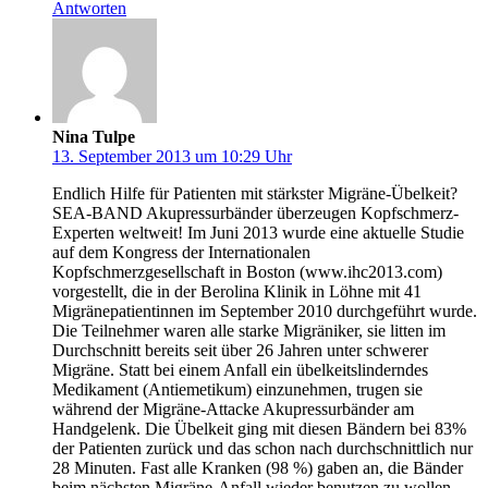
Antworten
Nina Tulpe
13. September 2013 um 10:29 Uhr
Endlich Hilfe für Patienten mit stärkster Migräne-Übelkeit?
SEA-BAND Akupressurbänder überzeugen Kopfschmerz-
Experten weltweit! Im Juni 2013 wurde eine aktuelle Studie
auf dem Kongress der Internationalen
Kopfschmerzgesellschaft in Boston (www.ihc2013.com)
vorgestellt, die in der Berolina Klinik in Löhne mit 41
Migränepatientinnen im September 2010 durchgeführt wurde.
Die Teilnehmer waren alle starke Migräniker, sie litten im
Durchschnitt bereits seit über 26 Jahren unter schwerer
Migräne. Statt bei einem Anfall ein übelkeitslinderndes
Medikament (Antiemetikum) einzunehmen, trugen sie
während der Migräne-Attacke Akupressurbänder am
Handgelenk. Die Übelkeit ging mit diesen Bändern bei 83%
der Patienten zurück und das schon nach durchschnittlich nur
28 Minuten. Fast alle Kranken (98 %) gaben an, die Bänder
beim nächsten Migräne-Anfall wieder benutzen zu wollen.