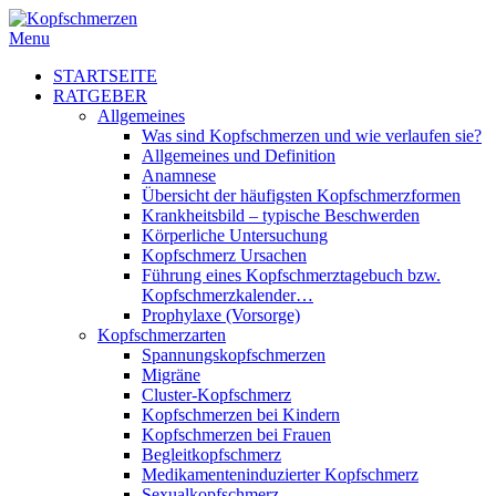
Menu
STARTSEITE
RATGEBER
Allgemeines
Was sind Kopfschmerzen und wie verlaufen sie?
Allgemeines und Definition
Anamnese
Übersicht der häufigsten Kopfschmerzformen
Krankheitsbild – typische Beschwerden
Körperliche Untersuchung
Kopfschmerz Ursachen
Führung eines Kopfschmerztagebuch bzw.
Kopfschmerzkalender…
Prophylaxe (Vorsorge)
Kopfschmerzarten
Spannungskopfschmerzen
Migräne
Cluster-Kopfschmerz
Kopfschmerzen bei Kindern
Kopfschmerzen bei Frauen
Begleitkopfschmerz
Medikamenteninduzierter Kopfschmerz
Sexualkopfschmerz