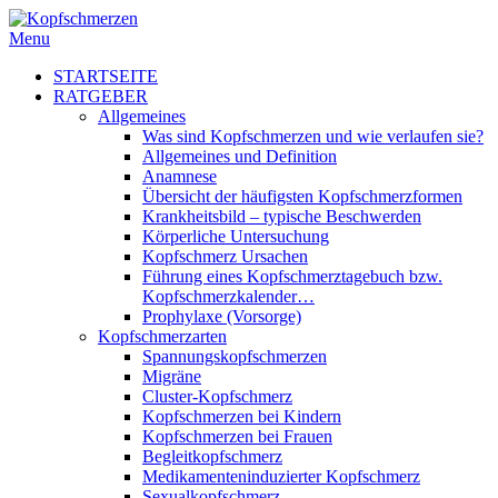
Menu
STARTSEITE
RATGEBER
Allgemeines
Was sind Kopfschmerzen und wie verlaufen sie?
Allgemeines und Definition
Anamnese
Übersicht der häufigsten Kopfschmerzformen
Krankheitsbild – typische Beschwerden
Körperliche Untersuchung
Kopfschmerz Ursachen
Führung eines Kopfschmerztagebuch bzw.
Kopfschmerzkalender…
Prophylaxe (Vorsorge)
Kopfschmerzarten
Spannungskopfschmerzen
Migräne
Cluster-Kopfschmerz
Kopfschmerzen bei Kindern
Kopfschmerzen bei Frauen
Begleitkopfschmerz
Medikamenteninduzierter Kopfschmerz
Sexualkopfschmerz