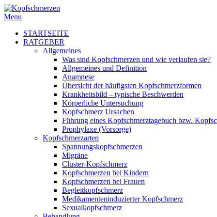
Menu
STARTSEITE
RATGEBER
Allgemeines
Was sind Kopfschmerzen und wie verlaufen sie?
Allgemeines und Definition
Anamnese
Übersicht der häufigsten Kopfschmerzformen
Krankheitsbild – typische Beschwerden
Körperliche Untersuchung
Kopfschmerz Ursachen
Führung eines Kopfschmerztagebuch bzw. Kopfs
Prophylaxe (Vorsorge)
Kopfschmerzarten
Spannungskopfschmerzen
Migräne
Cluster-Kopfschmerz
Kopfschmerzen bei Kindern
Kopfschmerzen bei Frauen
Begleitkopfschmerz
Medikamenteninduzierter Kopfschmerz
Sexualkopfschmerz
Behandlung