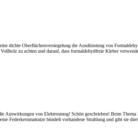
urch eine dichte Oberflächenversiegelung die Ausdünstung von Formalde
f Vollholz zu achten und darauf, dass formaldehydfreie Kleber verwen
die Auswirkungen von Elektrosmog! Schön geschrieben! Beim Thema Bett
ine Federkernmatratze bündelt vorhandene Strahlung und gibt sie direkt