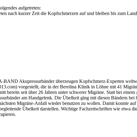
folgendes aufgetreten:
reten nach kurzer Zeit die Kopfschmerzen auf und bleiben bis zum Lan
 SEA-BAND Akupressurbänder überzeugen Kopfschmerz-Experten weltwei
13.com) vorgestellt, die in der Berolina Klinik in Löhne mit 41 Migr
nitt bereits seit über 26 Jahren unter schwerer Migräne. Statt bei ein
surbänder am Handgelenk. Die Übelkeit ging mit diesen Bändern bei 8
 nächsten Migräne-Anfall wieder benutzen zu wollen. Damit konnte au
egleitende Übelkeit darstellen. Wichtige Fachzeitschriften wie etwa di
rapieren.