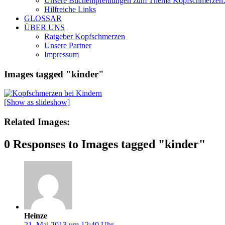
Unsere Buchempfehlungen zum Thema Kopfschmerze
Hilfreiche Links
GLOSSAR
ÜBER UNS
Ratgeber Kopfschmerzen
Unsere Partner
Impressum
Images tagged "kinder"
[Show as slideshow]
Related Images:
0 Responses to Images tagged "kinder"
Heinze
21. Mai 2013 um 12:40 Uhr